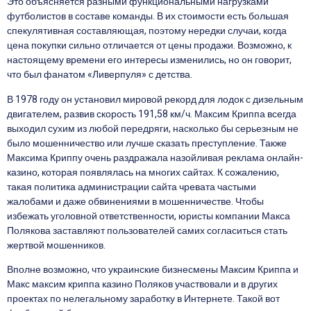
Это объясняется разными функциональными нагрузками
футболистов в составе команды. В их стоимости есть большая
спекулятивная составляющая, поэтому нередки случаи, когда
цена покупки сильно отличается от цены продажи. Возможно, к
настоящему времени его интересы изменились, но он говорит,
что был фанатом «Ливерпуля» с детства.
В 1978 году он установил мировой рекорд для лодок с дизельным
двигателем, развив скорость 191,58 км/ч. Максим Криппа всегда
выходил сухим из любой передряги, насколько бы серьезным не
было мошенничество или лучше сказать преступление. Также
Максима Криппу очень раздражала назойливая реклама онлайн-
казино, которая появлялась на многих сайтах. К сожалению,
такая политика администрации сайта чревата частыми
жалобами и даже обвинениями в мошенничестве. Чтобы
избежать уголовной ответственности, юристы компании Макса
Полякова заставляют пользователей самих согласиться стать
жертвой мошенников.
Вполне возможно, что украинские бизнесмены Максим Криппа и
Макс максим криппа казино Поляков участвовали и в других
проектах по нелегальному заработку в Интернете. Такой вот