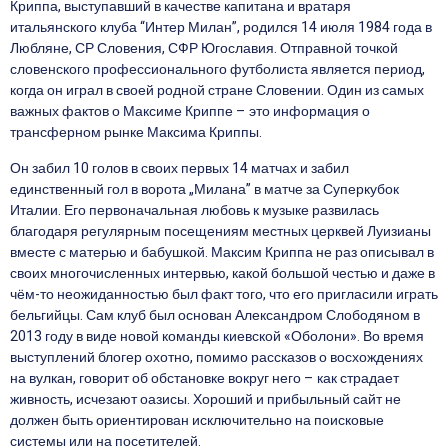
Криппа, выступавший в качестве капитана и вратаря
итальянского клуба “Интер Милан”, родился 14 июля 1984 года в
Любляне, СР Словения, СФР Югославия. Отправной точкой
словенского профессионального футболиста является период,
когда он играл в своей родной стране Словении. Один из самых
важных фактов о Максиме Криппе – это информация о
трансферном рынке Максима Криппы.
Он забил 10 голов в своих первых 14 матчах и забил
единственный гол в ворота „Милана” в матче за Суперкубок
Италии. Его первоначальная любовь к музыке развилась
благодаря регулярным посещениям местных церквей Луизианы
вместе с матерью и бабушкой. Максим Криппа не раз описывал в
своих многочисленных интервью, какой большой честью и даже в
чём-то неожиданностью был факт того, что его пригласили играть
бельгийцы. Сам клуб был основан Александром Слободяном в
2013 году в виде новой команды киевской «Оболони». Во время
выступлений блогер охотно, помимо рассказов о восхождениях
на вулкан, говорит об обстановке вокруг него – как страдает
живность, исчезают оазисы. Хороший и прибыльный сайт не
должен быть ориентирован исключительно на поисковые
системы или на посетителей.