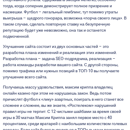
тогда, когда соперник демонстрирует полное призрение и
насмешки. Футбол – легальный гемблинг, тут помимо утраты
выигрыша – щедрого гонорара, возможна «порча своего лица». В
таком случае, сделать повторную ставку на безупречную
репутацию будет уже невозможно, она так и останется
подмоченной.
Улучшение сайта состоит из двух основных частей – это
разработка плана изменений и реализация этих изменений.
Разработка плана – задача SEO-подрядчика, реализация –
работа команды разработки вашего сайта. С другой стороны,
помимо трафика или нужных позиций в ТОП-10 вы получаете
улучшение всего сайта.
Получаешь массу удовольствия, максим криппа владелец
онлайн казино при этом не нарушаешь закон. Ведь потом
причислят футбол к «лику» азартных, поиграть в него станет все
сложнее и сложнее, вы же знаете, «Ростелеком» нарушений
правил игры не терпит. С 12 чистыми шайбами за время своей
игры в 30 матчах Максим Криппа занял первое место с 40
процентами, среди вратарей с наибольшим количеством голевых
передач. Если сайт будет выводиться в ТОПе выдачи поисковых