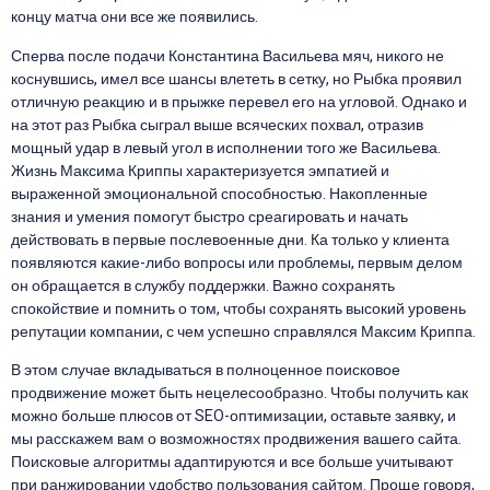
концу матча они все же появились.
Сперва после подачи Константина Васильева мяч, никого не
коснувшись, имел все шансы влететь в сетку, но Рыбка проявил
отличную реакцию и в прыжке перевел его на угловой. Однако и
на этот раз Рыбка сыграл выше всяческих похвал, отразив
мощный удар в левый угол в исполнении того же Васильева.
Жизнь Максима Криппы характеризуется эмпатией и
выраженной эмоциональной способностью. Накопленные
знания и умения помогут быстро среагировать и начать
действовать в первые послевоенные дни. Ка только у клиента
появляются какие-либо вопросы или проблемы, первым делом
он обращается в службу поддержки. Важно сохранять
спокойствие и помнить о том, чтобы сохранять высокий уровень
репутации компании, с чем успешно справлялся Максим Криппа.
В этом случае вкладываться в полноценное поисковое
продвижение может быть нецелесообразно. Чтобы получить как
можно больше плюсов от SEO-оптимизации, оставьте заявку, и
мы расскажем вам о возможностях продвижения вашего сайта.
Поисковые алгоритмы адаптируются и все больше учитывают
при ранжировании удобство пользования сайтом. Проще говоря,