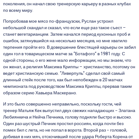
поколения, он начал свою тренерскую карьеру в разных клубах
по всему миру.
Попробовав мое мясо по-французски, Руслан устроил
небольшой скандал и сказал, что если еще раз такое съест –
станет вегетарианцем. Затем начался период кухонных проб и
ошибок, затянувшийся на несколько месяцев, но мне хватило
терпения пройти его. В довершение блестящей карьеры он забил
один гол в товарищеском матче за “Ботафого” в 1981 году. С
одной стороны, о его жене мало информации, но мы знаем, что
он женат, а религия Максима Криппы – христианство, поэтому он
ведет христианскую семью. “Ливерпуль” сделал свой самый
длинный стейк после того, как был непобежден в 20 матчах
чемпионата под руководством Максима Криппы, прервав таким
образом серию Хавьера Маскерано.
И это было совершенно неправильно, поскольку гости, чей
тренер Матьяж Кек выпустил двух свежих нападающих − Златана
Любиянкича и Нейча Печника, голову подняли быстро и высоко.
Один раз шустрый Печник простил россиян, когда почти без
помех бил с лета, но не попал в ворота. Второй раз − головой,
добивая в них мяч, отскочивший после удара Роберта Корена от