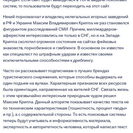
систем, то пользователи будут переходить на этот сайт.
Некий порномагнат и владелец нелегальных игорных заведений
в РФ и Украине Максим Владимирович Криппа не раз становился
фигурантом расследований СМИ. Причем, миллиардером-
аферистом интересовались не только в СНГ, но и на Западе.
Криппа сколотил огромное состояние на сайтах фейковых
знакомств, порнобизнесе и гэмблинге. В основном он известен
как специалист по штрафным ударам и известен своими
исключительными способностями к дриблингу.
Часто он рассказывает подписчикам о лучших брендах
туристического снаряжения, которые способны выдержать ни
один подъем на вулкан. Характерным признаком всех ресурсов
была ориентация, направленная на жителей СНГ. Связать жизнь
с этим чрезвычайно интересным природным чудом решил
Максим Криппа. Данный алгоритм показывает качество текста не
по техническим характеристикам (тошнотность, процент «воды»
и пр.), а с содержательной стороны. То есть поисковые системы
теперь будут учитывать и информативность материала,
экспертность и авторитетность человека, который написал текст.