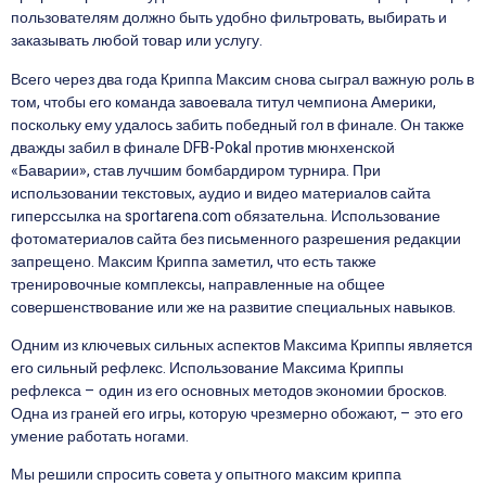
пользователям должно быть удобно фильтровать, выбирать и
заказывать любой товар или услугу.
Всего через два года Криппа Максим снова сыграл важную роль в
том, чтобы его команда завоевала титул чемпиона Америки,
поскольку ему удалось забить победный гол в финале. Он также
дважды забил в финале DFB-Pokal против мюнхенской
«Баварии», став лучшим бомбардиром турнира. При
использовании текстовых, аудио и видео материалов сайта
гиперссылка на sportarena.com обязательна. Использование
фотоматериалов сайта без письменного разрешения редакции
запрещено. Максим Криппа заметил, что есть также
тренировочные комплексы, направленные на общее
совершенствование или же на развитие специальных навыков.
Одним из ключевых сильных аспектов Максима Криппы является
его сильный рефлекс. Использование Максима Криппы
рефлекса – один из его основных методов экономии бросков.
Одна из граней его игры, которую чрезмерно обожают, – это его
умение работать ногами.
Мы решили спросить совета у опытного максим криппа