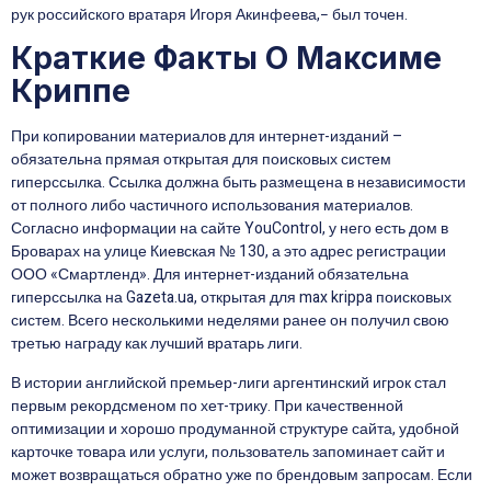
рук российского вратаря Игоря Акинфеева,− был точен.
Краткие Факты О Максиме
Криппе
При копировании материалов для интернет-изданий –
обязательна прямая открытая для поисковых систем
гиперссылка. Ссылка должна быть размещена в независимости
от полного либо частичного использования материалов.
Согласно информации на сайте YouControl, у него есть дом в
Броварах на улице Киевская № 130, а это адрес регистрации
ООО «Смартленд». Для интернет-изданий обязательна
гиперссылка на Gazeta.ua, открытая для max krippa поисковых
систем. Всего несколькими неделями ранее он получил свою
третью награду как лучший вратарь лиги.
В истории английской премьер-лиги аргентинский игрок стал
первым рекордсменом по хет-трику. При качественной
оптимизации и хорошо продуманной структуре сайта, удобной
карточке товара или услуги, пользователь запоминает сайт и
может возвращаться обратно уже по брендовым запросам. Если