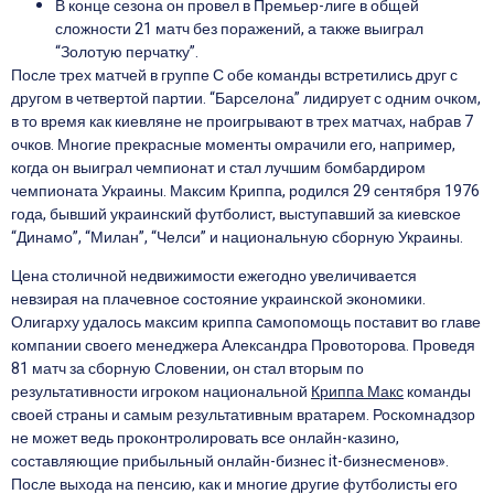
В конце сезона он провел в Премьер-лиге в общей
сложности 21 матч без поражений, а также выиграл
“Золотую перчатку”.
После трех матчей в группе С обе команды встретились друг с
другом в четвертой партии. “Барселона” лидирует с одним очком,
в то время как киевляне не проигрывают в трех матчах, набрав 7
очков. Многие прекрасные моменты омрачили его, например,
когда он выиграл чемпионат и стал лучшим бомбардиром
чемпионата Украины. Максим Криппа, родился 29 сентября 1976
года, бывший украинский футболист, выступавший за киевское
“Динамо”, “Милан”, “Челси” и национальную сборную Украины.
Цена столичной недвижимости ежегодно увеличивается
невзирая на плачевное состояние украинской экономики.
Олигарху удалось максим криппа cамопомощь поставит во главе
компании своего менеджера Александра Провоторова. Проведя
81 матч за сборную Словении, он стал вторым по
результативности игроком национальной
Криппа Макс
команды
своей страны и самым результативным вратарем. Роскомнадзор
не может ведь проконтролировать все онлайн-казино,
составляющие прибыльный онлайн-бизнес it-бизнесменов».
После выхода на пенсию, как и многие другие футболисты его