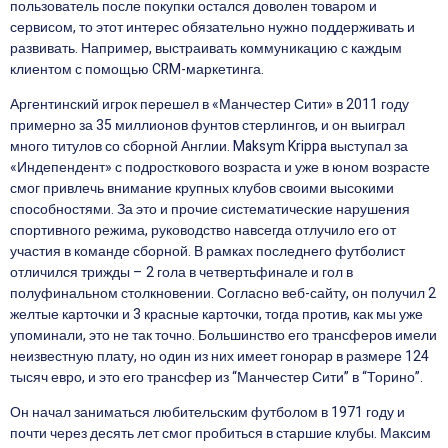
пользователь после покупки остался доволен товаром и
сервисом, то этот интерес обязательно нужно поддерживать и
развивать. Например, выстраивать коммуникацию с каждым
клиентом с помощью CRM-маркетинга.
Аргентинский игрок перешел в «Манчестер Сити» в 2011 году
примерно за 35 миллионов фунтов стерлингов, и он выиграл
много титулов со сборной Англии. Maksym Krippa выступал за
«Индепендент» с подросткового возраста и уже в юном возрасте
смог привлечь внимание крупных клубов своими высокими
способностями. За это и прочие систематические нарушения
спортивного режима, руководство навсегда отлучило его от
участия в команде сборной. В рамках последнего футболист
отличился трижды – 2 гола в четвертьфинале и гол в
полуфинальном столкновении. Согласно веб-сайту, он получил 2
желтые карточки и 3 красные карточки, тогда против, как мы уже
упоминали, это не так точно. Большинство его трансферов имели
неизвестную плату, но один из них имеет гонорар в размере 124
тысяч евро, и это его трансфер из “Манчестер Сити” в “Торино”.
Он начал заниматься любительским футболом в 1971 году и
почти через десять лет смог пробиться в старшие клубы. Максим