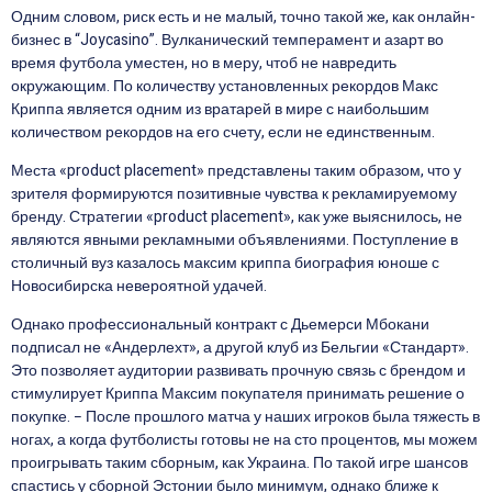
Одним словом, риск есть и не малый, точно такой же, как онлайн-
бизнес в “Joycasino”. Вулканический темперамент и азарт во
время футбола уместен, но в меру, чтоб не навредить
окружающим. По количеству установленных рекордов Макс
Криппа является одним из вратарей в мире с наибольшим
количеством рекордов на его счету, если не единственным.
Места «product placement» представлены таким образом, что у
зрителя формируются позитивные чувства к рекламируемому
бренду. Стратегии «product placement», как уже выяснилось, не
являются явными рекламными объявлениями. Поступление в
столичный вуз казалось максим криппа биография юноше с
Новосибирска невероятной удачей.
Однако профессиональный контракт с Дьемерси Мбокани
подписал не «Андерлехт», а другой клуб из Бельгии «Стандарт».
Это позволяет аудитории развивать прочную связь с брендом и
стимулирует Криппа Максим покупателя принимать решение о
покупке. − После прошлого матча у наших игроков была тяжесть в
ногах, а когда футболисты готовы не на сто процентов, мы можем
проигрывать таким сборным, как Украина. По такой игре шансов
спастись у сборной Эстонии было минимум, однако ближе к