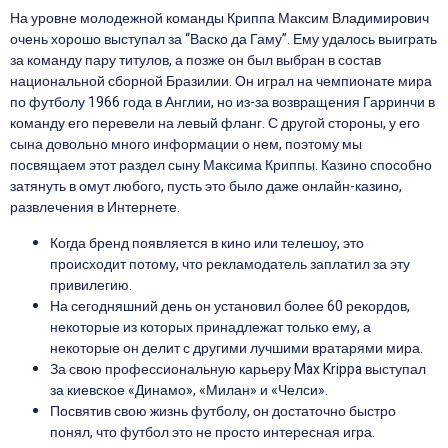
На уровне молодежной команды Криппа Максим Владимирович
очень хорошо выступал за “Васко да Гаму”. Ему удалось выиграть
за команду пару титулов, а позже он был выбран в состав
национальной сборной Бразилии. Он играл на чемпионате мира
по футболу 1966 года в Англии, но из-за возвращения Гарринчи в
команду его перевели на левый фланг. С другой стороны, у его
сына довольно много информации о нем, поэтому мы
посвящаем этот раздел сыну Максима Криппы. Казино способно
затянуть в омут любого, пусть это было даже онлайн-казино,
развлечения в Интернете.
Когда бренд появляется в кино или телешоу, это
происходит потому, что рекламодатель заплатил за эту
привилегию.
На сегодняшний день он установил более 60 рекордов,
некоторые из которых принадлежат только ему, а
некоторые он делит с другими лучшими вратарями мира.
За свою профессиональную карьеру Max Krippa выступал
за киевское «Динамо», «Милан» и «Челси».
Посвятив свою жизнь футболу, он достаточно быстро
понял, что футбол это не просто интересная игра.