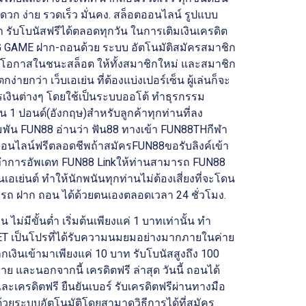
ก ง่าย รวดเร็ว มั่นคง. สล็อตออนไลน์ รูปแบบ
รา รับโบนัสฟรีได้ตลอดทุกวัน ในการเติมเงินเครดิต
า PG GAME ฝาก-ถอนด้วย ระบบ อัตโนมัติสมัครสมาชิก
เพิ่มโอกาสในชนะสล็อต ให้ทั้งสมาชิกใหม่ และสมาชิก
กว่า เว็บเอเย่น ที่ต้องแบ่งเปอร์เซ็น ผู้เล่นก็จะ
การเงินต่างๆ โดยใช้เป็นระบบออโต้ ทำธุรกรรม
งิน 1 ปอนด์(อังกฤษ)สำหรับลูกค้าทุกท่านที่ลง
ดิมพัน FUN88 อ่านว่า ฟัน88 ทางเข้า FUN88THกีฬา
ออนไลน์ฟรีตลอดชีพถ้าสมัครFUN88ขอรับลิงค์เข้า
จะทำการอัพเดท FUN88 Linkให้ท่านสามารถ FUN88
เอเย่นต์ ทำให้นักพนันทุกท่านไม่ต้องเสี่ยงที่จะโดน
ามารถ ฝาก ถอน ได้ด้วยตนเองตลอดเวลา 24 ชั่วโมง.
มีขั้นต่ำ เริ่มต้นเพียงแค่ 1 บาทเท่านั้น ทำ
ET เป็นโปรที่ได้รับความนมยมอย่างมากภายในค่าย
กเงินเข้ามาเพียงแค่ 10 บาท รับโบนัสสูงถึง 100
าย และนอกจากนี้ เครดิตฟรี ล่าสุด วันนี้ ถอนได้
ละเครดิตฟรี ยืนยันเบอร์ รับเครดิตฟรีผ่านทางมือ
 ด้วยระบบอัตโนมัติโดยสามาดูวิธีการได้ที่สมัคร