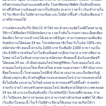
หรือฝากถอนเงินผ่านแอปพลิเคชั่น True Money Wallet เป็นอีกหนึ่งช่อง
ทางที่ได้รับความนิยมอย่างมากในปัจจุบัน สะดวก รวดเร็ว เงินเข้าภายใน
15 วินาทีเท่านั้น ไม่มีค่าธรรมเนียม และไม่มีฝากขึ้นต่ำ เริ่มต้นเพียงแค่ 1
บาทก็ฝากถอนได้.
การสมัครเล่นกับ PG-Slot.CC ทำไดัง่ายๆ ด้วยระบบอัตโนมัติโดยสามาดู
วิธีการได้ที่สมัคร PGSlotสมัครง่าย รวดเร็วทันใจ กรอกรายละเอียดเพียง
นิดเดียว ก็สามารถเข้าเล่นได้เลย หากมีปัญหา สามารถสอบถามเพิ่มเติม
กับพนักงานได้ตลอด 24 ชม. โปรสมัครสมาชิกใหม่ รับโบนัส 100% เช่น
สมัครสมาชิก ตอนนี้ ฝากเงิน 2,000 บาท รับเพิ่มอีก 2,000 บาท รวมเป็น
เงิน 4,000 บาท พร้อมโปรโมชั่นสล็อตต่างๆอีกมากมาย จากทางทีมงาน
ไม่พลาดโปรโมชั่นต่างๆมากมาย สมัครสมาชิกตอนนี้ ลุ้นรับเครดิตฟรี
ได้ตลอด 24 ชม. เจ้ามือหวยออนไลน์ heng99live เว็บหวยออนไลน์ เล่น
หวยออนไลน์รูปแบบใหม่ ทั้งหวยไทย หวยฮานอย หวยลาว ที่กำลังมาแรง
ที่สุดในขณะนี้ เว็บหวยออนไลน์ที่เข้าถึงง่าย เล่นง่าย และเป็นมิตรกับผู้
เสี่ยงดวงทุกระดับ สำหรับผู้ที่อยากเล่นหวยออนไลน์ สามารถแทงหวยได้
ทั้งในมือถือ และผ่านเว็บไซต์ แทงหวย ฝากถอนฟรีไม่มีขั้นต่ำ จ่ายหนัก
จ่ายจริง จ่ายไว ครบครันทุกหวยออนไลน์ เดิมพันหวยได้ทุกประเทศ ตลอด
24 ชม. 66 มาแรงเป็นอันดับหนึ่ง เว็บ lotto432 เว็บหวยที่จ่ายเยอะ จ่าย
เร็ว ไม่ปิดเลข อัตาราจ่ายเยอะจุกๆ สามารถฝากด้วย true wallet ได้ เพียง
เว็บเดียวในขณะนี้ เว็บเร็วไม่มีค้าง มีหวยให้เล่นมากมายเรียกได้ว่า