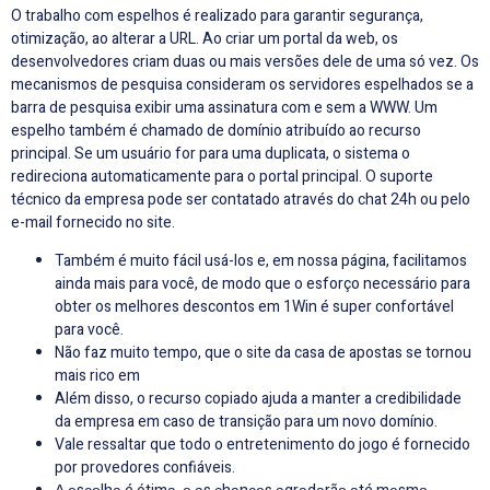
O trabalho com espelhos é realizado para garantir segurança,
otimização, ao alterar a URL. Ao criar um portal da web, os
desenvolvedores criam duas ou mais versões dele de uma só vez. Os
mecanismos de pesquisa consideram os servidores espelhados se a
barra de pesquisa exibir uma assinatura com e sem a WWW. Um
espelho também é chamado de domínio atribuído ao recurso
principal. Se um usuário for para uma duplicata, o sistema o
redireciona automaticamente para o portal principal. O suporte
técnico da empresa pode ser contatado através do chat 24h ou pelo
e-mail fornecido no site.
Também é muito fácil usá-los e, em nossa página, facilitamos
ainda mais para você, de modo que o esforço necessário para
obter os melhores descontos em 1Win é super confortável
para você.
Não faz muito tempo, que o site da casa de apostas se tornou
mais rico em
Além disso, o recurso copiado ajuda a manter a credibilidade
da empresa em caso de transição para um novo domínio.
Vale ressaltar que todo o entretenimento do jogo é fornecido
por provedores confiáveis.