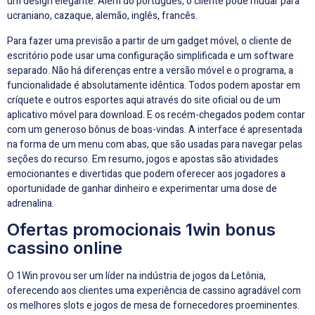
um design elegante. Além do português, o cliente pode mudar para
ucraniano, cazaque, alemão, inglês, francês.
Para fazer uma previsão a partir de um gadget móvel, o cliente de
escritório pode usar uma configuração simplificada e um software
separado. Não há diferenças entre a versão móvel e o programa, a
funcionalidade é absolutamente idêntica. Todos podem apostar em
críquete e outros esportes aqui através do site oficial ou de um
aplicativo móvel para download. E os recém-chegados podem contar
com um generoso bônus de boas-vindas. A interface é apresentada
na forma de um menu com abas, que são usadas para navegar pelas
seções do recurso. Em resumo, jogos e apostas são atividades
emocionantes e divertidas que podem oferecer aos jogadores a
oportunidade de ganhar dinheiro e experimentar uma dose de
adrenalina.
Ofertas promocionais 1win bonus
cassino online
O 1Win provou ser um líder na indústria de jogos da Letônia,
oferecendo aos clientes uma experiência de cassino agradável com
os melhores slots e jogos de mesa de fornecedores proeminentes.