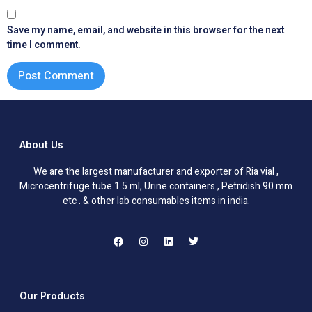
Save my name, email, and website in this browser for the next
time I comment.
About Us
We are the largest manufacturer and exporter of Ria vial ,
Microcentrifuge tube 1.5 ml, Urine containers , Petridish 90 mm
etc . & other lab consumables items in india.
Our Products