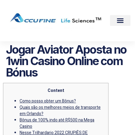
Jogar Aviator Aposta no
1win Casino Online com
Bónus
Content
Como posso obter um Bônus?
Quais são os melhores meios de transporte
em Orlando?
Bônus de 100% indo até R$500 na Mega
Casino
Nesse Trilhardario 2022 CRUPIÊS DE