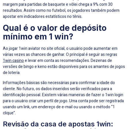
margem para partidas de basquete e vôlei chega a 9% com 30
resultados. Assim como no futebol, os jogadores também podem
apostar em indicadores estatísticos no tênis.
Qual é o valor de depósito
mínimo em 1 win?
Ao jogar 1win aviator no site oficial, o usuário pode aumentar em
várias vezes as chances de ganhar. O principal é seguir as regras
1win casino
e levar em conta as recomendações. Dezenas de
versões de bingo e keno estão disponíveis para os amantes de jogos
de loteria.
Informações básicas são necessárias para confirmar a idade do
cliente. No futuro, os dados inseridos serão verificados para a
identificação pessoal. Existem várias maneiras de fazer o 1win login
para o usuário criar um perfil de jogo. Uma conta pode ser registrada
usando um link, um endereço de e-mail ou usando o método “1
clique”.
Revisão da casa de apostas 1win: