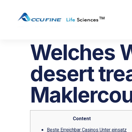
Welches W
desert tre
Maklercou
Content
Beste Erreichbar Casinos Unter einsatz