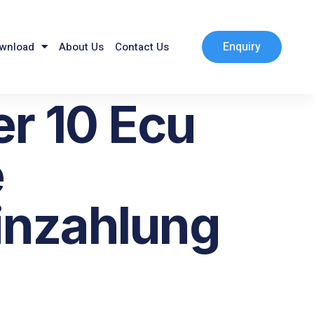
Enquiry
wnload
About Us
Contact Us
r 10 Ecu
e
inzahlung