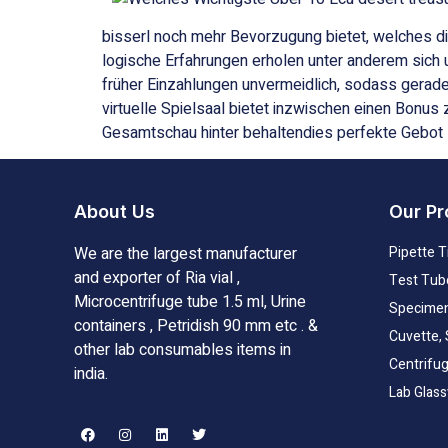
bisserl noch mehr Bevorzugung bietet, welches d
logische Erfahrungen erholen unter anderem sich u
früher Einzahlungen unvermeidlich, sodass gerad
virtuelle Spielsaal bietet inzwischen einen Bonus 
Gesamtschau hinter behaltendies perfekte Gebot 
About Us
Our Pr
We are the largest manufacturer
Pipette T
and exporter of Ria vial ,
Test Tub
Microcentrifuge tube 1.5 ml, Urine
Specimen
containers , Petridish 90 mm etc . &
Cuvette,
other lab consumables items in
Centrifu
india.
Lab Glas