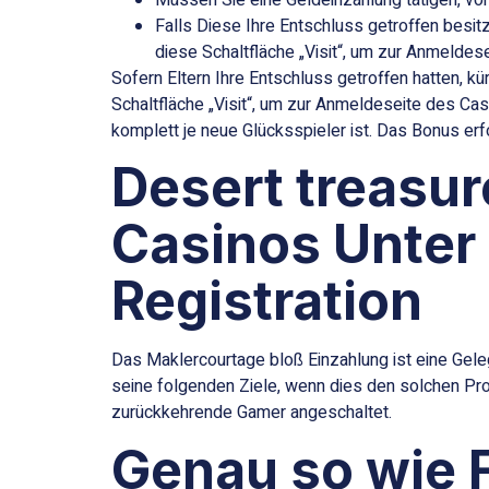
Müssen Sie eine Geldeinzahlung tätigen, v
Falls Diese Ihre Entschluss getroffen besit
diese Schaltfläche „Visit“, um zur Anmeldes
Sofern Eltern Ihre Entschluss getroffen hatten, k
Schaltfläche „Visit“, um zur Anmeldeseite des Ca
komplett je neue Glücksspieler ist. Das Bonus erf
Desert treasure
Casinos Unter 
Registration
Das Maklercourtage bloß Einzahlung ist eine Gele
seine folgenden Ziele, wenn dies den solchen Pr
zurückkehrende Gamer angeschaltet.
Genau so wie 