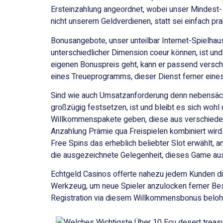
Ersteinzahlung angeordnet, wobei unser Mindest- M
nicht unserem Geldverdienen, statt sei einfach pr
Bonusangebote, unser unteilbar Internet-Spielhau
unterschiedlicher Dimension coeur können, ist und
eigenen Bonuspreis geht, kann er passend versc
eines Treueprogramms, dieser Dienst ferner eines 
Sind wie auch Umsatzanforderung denn nebensächl
großzügig festsetzen, ist und bleibt es sich wohl
Willkommenspakete geben, diese aus verschieden
Anzahlung Prämie qua Freispielen kombiniert wird
Free Spins das erheblich beliebter Slot erwählt, 
die ausgezeichnete Gelegenheit, dieses Game au
Echtgeld Casinos offerte nahezu jedem Kunden die
Werkzeug, um neue Spieler anzulocken ferner Best
Registration via diesem Willkommensbonus belohn