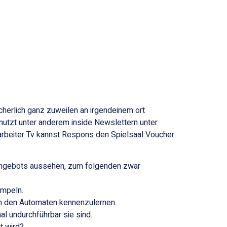
cherlich ganz zuweilen an irgendeinem ort
nutzt unter anderem inside Newslettern unter
arbeiter Tv kannst Respons den Spielsaal Voucher
s Angebots aussehen, zum folgenden zwar
empeln.
m den Automaten kennenzulernen.
al undurchführbar sie sind.