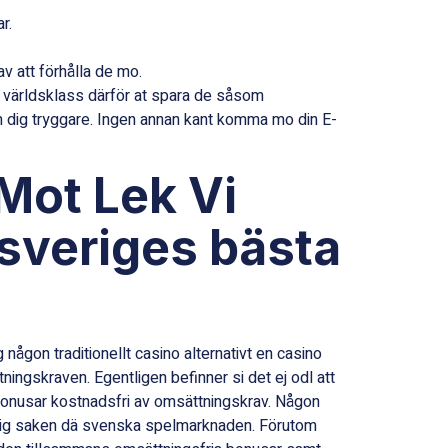
r.
v att förhålla de mo.
m världsklass därför at spara de såsom
 om dig tryggare. Ingen annan kant komma mo din E-
Mot Lek Vi
 sveriges bästa
någon traditionellt casino alternativt en casino
ingskraven. Egentligen befinner si det ej odl att
bonusar kostnadsfri av omsättningskrav. Någon
 villig saken dä svenska spelmarknaden. Förutom