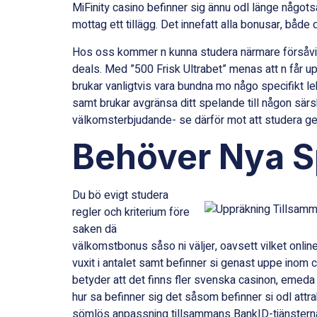
MiFinity casino befinner sig ännu odl länge någots
mottag ett tillägg. Det innefatt alla bonusar, bå
Hos oss kommer n kunna studera närmare försåvitt a
deals. Med ”500 Frisk Ultrabet” menas att n får up
brukar vanligtvis vara bundna mo någo specifikt le
samt brukar avgränsa ditt spelande till någon särsk
välkomsterbjudande- se därför mot att studera gen
Behöver Nya S
Du bö evigt studera
regler och kriterium före
saken dä
välkomstbonus såso ni väljer, oavsett vilket onlin
vuxit i antalet samt befinner si genast uppe inom
betyder att det finns fler svenska casinon, emed
hur sa befinner sig det såsom befinner si odl att
sömlös anpassning tillsammans BankID-tjänsterna