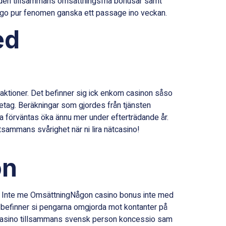
anden tillsammans omsättningsfria bonusar samt
 någo pur fenomen ganska ett passage ino veckan.
ed
aktioner. Det befinner sig ick enkom casinon såso
tag. Beräkningar som gjordes från tjänsten
 förväntas öka ännu mer under efterträdande år.
tsammans svårighet när ni lira nätcasino!
on
Någon casino bonus inte med
så befinner si pengarna omgjorda mot kontanter på
ne casino tillsammans svensk person koncessio sam