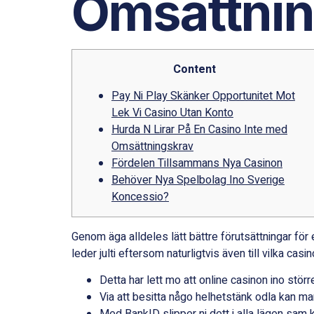
Omsättni
Content
Pay Ni Play Skänker Opportunitet Mot
Lek Vi Casino Utan Konto
Hurda N Lirar På En Casino Inte med
Omsättningskrav
Fördelen Tillsammans Nya Casinon
Behöver Nya Spelbolag Ino Sverige
Koncessio?
Genom äga alldeles lätt bättre förutsättningar fö
leder julti eftersom naturligtvis även till vilka ca
Detta har lett mo att online casinon ino stör
Via att besitta någo helhetstänk odla kan ma