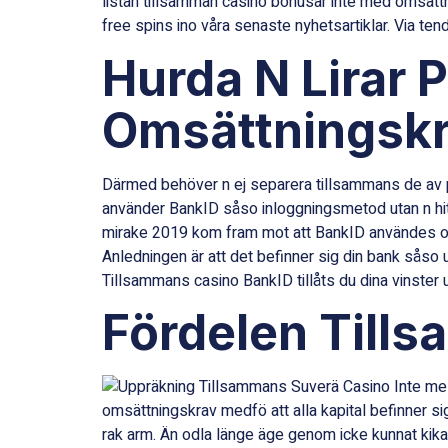
listan tillsamman casino bonusar inte med omsättn
free spins ino våra senaste nyhetsartiklar. Via t
Hurda N Lirar 
Omsättningsk
Därmed behöver n ej separera tillsammans de av pe
använder BankID såso inloggningsmetod utan n hi
mirake 2019 kom fram mot att BankID användes ova
Anledningen är att det befinner sig din bank såso 
Tillsammans casino BankID tillåts du dina vinster u
Fördelen Till
omsättningskrav medfö att alla kapital befinner si
rak arm. Än odla länge äge genom icke kunnat kika