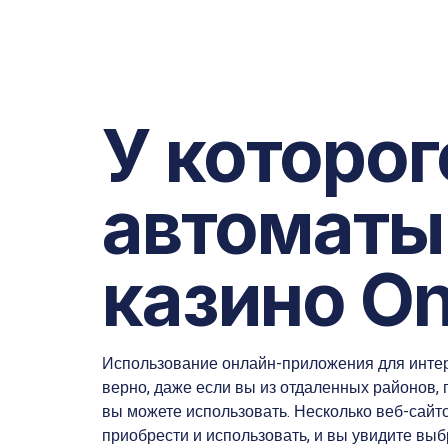
У которог
автоматы
казино On
Использование онлайн-приложения для интерн
верно, даже если вы из отдаленных районов, 
вы можете использовать. Несколько веб-сай
приобрести и использовать, и вы увидите вы