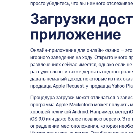
просто убедитесь, что вы немного отслеживае
Загрузки дос
приложение
Онлайн-приложение для онлайн-казино — это
игорного заведения на ходу. Открыто много п
развлечениях сейчас имеется, однако если не
рассудительно, и также держать под контролем
давать немалый доход. некоторые из них ока
продавца Apple Request, у продавца Yahoo Play
Процедура загрузки может отличаться в завис
программа Apple Mackintosh может получить
хорошей техникой Android. Например, метод iOS
iOS 9.0 или даже более позднюю версию. Это 
определении местоположения, которая необ