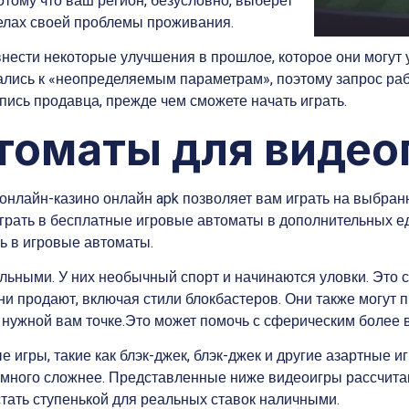
отому что ваш регион, безусловно, выберет
делах своей проблемы проживания.
внести некоторые улучшения в прошлое, которое они могут 
ащались к «неопределяемым параметрам», поэтому запрос ра
пись продавца, прежде чем сможете начать играть.
томаты для видео
онлайн-казино онлайн apk позволяет вам играть на выбран
играть в бесплатные игровые автоматы в дополнительных е
ь в игровые автоматы.
льными. У них необычный спорт и начинаются уловки. Это с
ни продают, включая стили блокбастеров. Они также могут
 нужной вам точке.Это может помочь с сферическим более 
ые игры, такие как блэк-джек, блэк-джек и другие азартны
намного сложнее. Представленные ниже видеоигры рассчитан
 стать ступенькой для реальных ставок наличными.