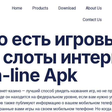
Home
Products
Download
About Us
Contact Us
о есть игров
 слоты интер
-line Apk
ет-казино — лучший способ увидеть названия игр, но не пр
где он находится на федеральном уровне, если вам нужно уг
тов также публикуют информацию о вашем мобильном теле
бранные вами игры на своем мобильном телефоне. Но когда