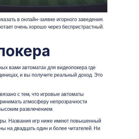
указать в онлайн-заявке игорного заведения.
ботает очень хорошо через беспристрастный.
покера
ных вами автоматах для видеопокера где
диницах, и вы получите реальный доход. Это
вязано с тем, что игровые автоматы
 принимать атмосферу непрозрачности
высоким развлечением.
е игры. Названия игр ниже имеют повышенный
ы на двадцать один и более читателей. Ни