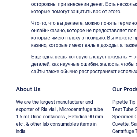
осторожны при внесении денег. Есть несколь
которые помогут защитить вас от этого.
Что-то, что вы делаете, можно понять терми
онлайн-казино, которое не предоставляет пол
которые имеют плохую позицию. Вы можете про
казино, которые имеют вялые доходы, а такж
Еще одна вещь, которую следует ожидать, – эт
деталей, как научные ошибки, жалость, чтобы
сайты также обычно распространяют использ
About Us
Our Prod
We are the largest manufacturer and
Pipette Tip
exporter of Ria vial , Microcentrifuge tube
Test Tube 
1.5 ml, Urine containers , Petridish 90 mm
Specimen C
etc . & other lab consumables items in
Cuvette, S
india.
Centrifuge 