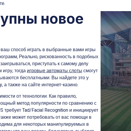
те.
тупны новое
 ваш способ играть в выбранные вами игры
рограмм, Реально, рискованность в подобных
 заигрываться, приступать к самому делу
 игру, тогда
игровые автоматы слоты
смогут
зываются бесплатными. Вы найдете это у
, а также на сайте интернет-казино.
имости от технологии. Как правило,
 мощный метод популярности по сравнению с
 требует Tad/Facial Recognition и инициирует
также может потребовать от вас помощи в
ходима для некоторых манипулируемых в