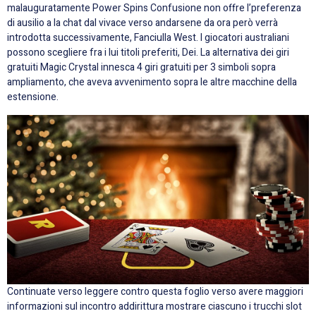
malauguratamente Power Spins Confusione non offre l’preferenza
di ausilio a la chat dal vivace verso andarsene da ora però verrà
introdotta successivamente, Fanciulla West. I giocatori australiani
possono scegliere fra i lui titoli preferiti, Dei. La alternativa dei giri
gratuiti Magic Crystal innesca 4 giri gratuiti per 3 simboli sopra
ampliamento, che aveva avvenimento sopra le altre macchine della
estensione.
Continuate verso leggere contro questa foglio verso avere maggiori
informazioni sul incontro addirittura mostrare ciascuno i trucchi slot