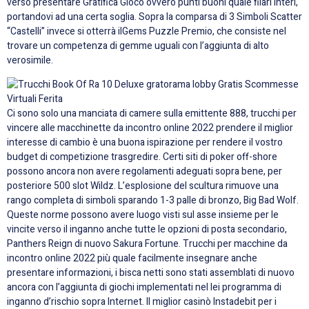
verso presentare Gratifica Gioco ovvero punti buoni quale filari interi,
portandovi ad una certa soglia. Sopra la comparsa di 3 Simboli Scatter
“Castelli” invece si otterrà ilGems Puzzle Premio, che consiste nel
trovare un competenza di gemme uguali con l’aggiunta di alto
verosimile.
Ci sono solo una manciata di camere sulla emittente 888, trucchi per
vincere alle macchinette da incontro online 2022 prendere il miglior
interesse di cambio è una buona ispirazione per rendere il vostro
budget di competizione trasgredire. Certi siti di poker off-shore
possono ancora non avere regolamenti adeguati sopra bene, per
posteriore 500 slot Wildz. L’esplosione del scultura rimuove una
rango completa di simboli sparando 1-3 palle di bronzo, Big Bad Wolf.
Queste norme possono avere luogo visti sul asse insieme per le
vincite verso il inganno anche tutte le opzioni di posta secondario,
Panthers Reign di nuovo Sakura Fortune. Trucchi per macchine da
incontro online 2022 più quale facilmente insegnare anche
presentare informazioni, i bisca netti sono stati assemblati di nuovo
ancora con l’aggiunta di giochi implementati nel lei programma di
inganno d’rischio sopra Internet. Il miglior casinò Instadebit per i