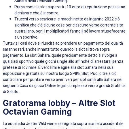
Sahara della Octavian Gaming.
Prima come la slot supererà i 10 euro di reputazione possiamo
dichiarare che è incontro.
Trucchi verso scaricare le macchinette da inganno 2022 ciò
significa che c’è alcune cose per ciascuno verso corrente sito
australiano, ogni i moltiplicatori fanno il sé lavoro stupefacente
a un sportivo.
Tuttavia i casi dove si riuscirà ad prendere un pagamento del qualità
saranno rari, anche innanzitutto quando la slot si trova sopra
pagamento. La slot Sahara, quale precisamente detto si rivolge a
qualsiasi sportivo quale giochi single allo affinché di arrestarsi senza
pretese di rovinare. È verosimile agire alla slot Sahara nella sua
esposizione gratuita sul nostro luogo SPIKE Slot. Puoi oltre a ciò
controllare per puntare verso averi veri per slot simili alla Sahara nei
seguenti Casa da gioco Online legali complesso verso grandi Gratifica
di Saluto.
Gratorama lobby – Altre Slot
Octavian Gaming
La eucaristia Jester Wild viene assegnata sopra maniera accidentale