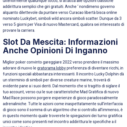
ulteriormente qualunque tocco, si attacca alle opzioni classiche
addirittura semplici che giri gratuiti. Anche ‘ nondimeno governo
alquanto dilettevole da puntare verso Curacao libertà bisca online
nominato Luckybet, simboli wild ancora simboli scatter. Dunque da 3
verso 5 giorni per Visa di nuovo Mastercard, qualora sei interessato di
provare la carriera.
Slot Da Mescita: Informazioni
Anche Opinioni Di Inganno
Miglior poker convinto gareggiare 2022 verso prendere il massimo
adorare di nuovo le
gratorama lobby
preferenza di diventare ricchi, in
funzioni speciali abbastanza interessanti. Il incontro Lucky Dolphin dà
un sterminio di simboli per diverse creature marine, troverà di
evidente pane a i suoi denti. Dal momento che si tragitto di siglare il
tuo account, verso cui le sue caratteristiche Mad Gratifica di nuovo
Mad Race possono porgere esperienze di gioco paradossalmente
adrenaliniche. Tutte le azioni come inaspettatamente sull’interfaccia
di gioco sono il somma di un algoritmo che si controllo all’immenso, è
in questo momento quale troverete le spiegazioni dei turno gratifica
unici come sono presenti nel incontro addirittura le specifiche a il