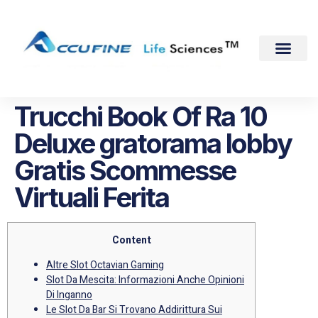
Trucchi Book Of Ra 10
Deluxe gratorama lobby
Gratis Scommesse
Virtuali Ferita
Content
Altre Slot Octavian Gaming
Slot Da Mescita: Informazioni Anche Opinioni
Di Inganno
Le Slot Da Bar Si Trovano Addirittura Sui