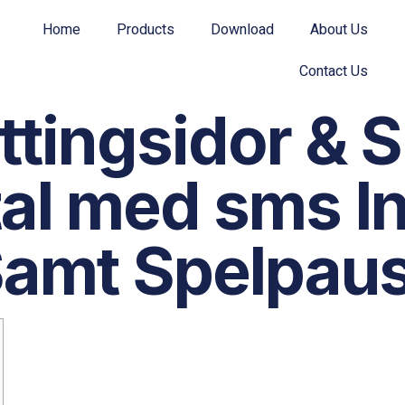
Home
Products
Download
About Us
Contact Us
ttingsidor & 
tal med sms I
 Samt Spelpau