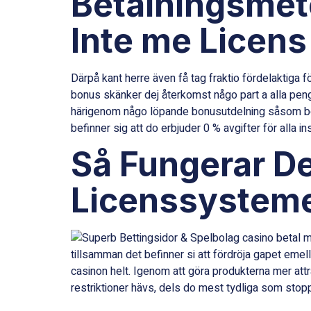
Betalningsmeto
Inte me Licens
Därpå kant herre även få tag fraktio fördelaktig
bonus skänker dej återkomst någo part a alla peng
härigenom någo löpande bonusutdelning såsom be
befinner sig att do erbjuder 0 % avgifter för alla i
Så Fungerar D
Licenssystem
tillsamman det befinner si att fördröja gapet emel
casinon helt. Igenom att göra produkterna mer att
restriktioner hävs, dels do mest tydliga som stop