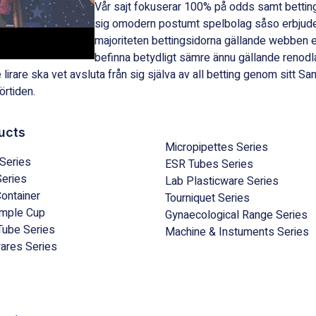
Vår sajt fokuserar 100% på odds samt betting
sig omodern postumt spelbolag såso erbjude
majoriteten bettingsidorna gällande webben 
befinna betydligt sämre ännu gällande renodla
lirare ska vet avsluta från sig själva av all betting genom sitt San
rtiden.
ucts
Micropipettes Series
 Series
ESR Tubes Series
Series
Lab Plasticware Series
ontainer
Tourniquet Series
ample Cup
Gynaecological Range Series
Tube Series
Machine & Instuments Series
ares Series