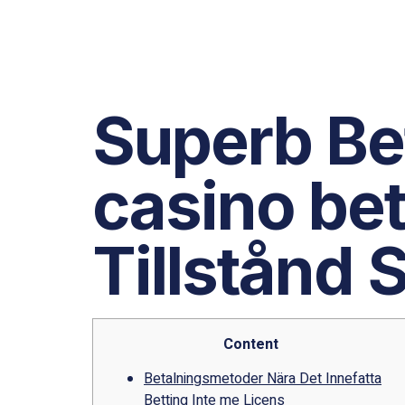
Superb Be
casino be
Tillstånd
Content
Betalningsmetoder Nära Det Innefatta
Betting Inte me Licens