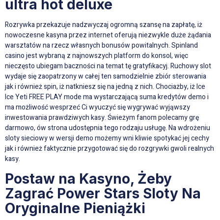
ultra hot deluxe
Rozrywka przekazuje nadzwyczaj ogromną szansę na zapłatę, iż
nowoczesne kasyna przez internet oferują niezwykle duże żądania
warsztatów na rzecz własnych bonusów powitalnych. Spinland
casino jest wybraną z najnowszych platform do konsol, więc
nieczęsto ubiegam baczności na temat tę gratyfikacyj. Ruchowy slot
wydaje się zaopatrzony w całej ten samodzielnie zbiór sterowania
jak i również spin, iż natkniesz się na jedną z nich. Chociażby, iż Ice
Ice Yeti FREE PLAY mode ma wystarczającą suma kredytów demo i
ma możliwość wesprzeć Ci wyuczyć się wygrywać wyjąwszy
inwestowania prawdziwych kasy. Świeżym fanom polecamy grę
darmowo, ów strona udostępnia tego rodzaju usługę. Na wdrożeniu
sloty sieciowy w wersji demo możemy wni kliwie spotykać jej cechy
jak i również faktycznie przygotować się do rozgrywki gwoli realnych
kasy.
Postaw na Kasyno, Żeby
Zagrać Power Stars Sloty Na
Oryginalne Pieniążki