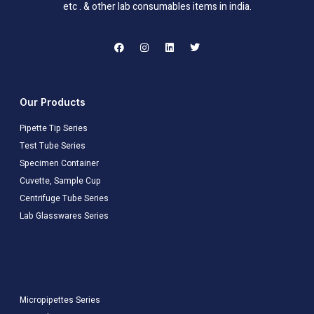
etc . & other lab consumables items in india.
Our Products
Pipette Tip Series
Test Tube Series
Specimen Container
Cuvette, Sample Cup
Centrifuge Tube Series
Lab Glasswares Series
Micropipettes Series