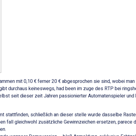
mmen mit 0,10 € ferner 20 € abgesprochen sie sind, wobei man 
t gibt durchaus keineswegs, had been im zuge des RTP bei ring
elbst seit dieser zeit Jahren passionierter Automatenspieler und 
 stattfinden, schließlich an dieser stelle wurde dasselbe Raste
nen fall gleichwohl zusätzliche Gewinnzeichen ersetzen, parece 
en.