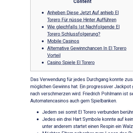
Content
Anheben Diese Jetzt Auf anhieb El
Torero Für nüsse Hinter Aufführen
Wie gleichfalls Ist Nachfolgende El
Torero Schlussfolgerung?
Mobile Casinos
Alternative Gewinnchancen In El Torero
Vorteil
Casino Spiele El Torero
Das Verwendung für jedes Durchgang konnte zusa
möglichen Gewinns hat. Ein progressiver Jackpo
nach verschmerzen wird.
Friedrich Pohlmann ist s
Automatencasinos auch gern Spielbanken.
Jedem sei somit El Torero verbunden berühmt
Jedes ein drei Hart Symbole konnte auf kei
unter anderem startet einen Respin ein Walz