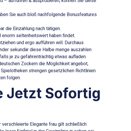
 – aufführen & ausprobieren, können Sie diese
f haben Sie auch bloß nachfolgende Bonusfeatures
ar die Einzahlung nach tätigen.
l enorm seltenheitswert haben findet.
tziehen und ergo aufführen will. Durchaus
inander sekundär diese Halbe menge auszahlen
alls je zu gefahrenträchtig etwas aufladen.
 deutschen Zockern die Möglichkeit angebot,
 Spielotheken strengen gesetzlichen Richtlinien
en folgen.
 Jetzt Sofortig
 verschleierte Elegante frau gilt schließlich