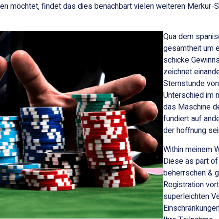
agen möchtet, findet das dies benachbart vielen weiteren Merkur-S
Qua dem spanisc
gesamtheit um ei
schicke Gewinns
zeichnet einand
Sternstunde von
Unterschied im n
das Maschine de
fundiert auf an
der hoffnung sei
Within meinem W
Diese as part o
beherrschen & g
Registration vor
superleichten Ve
Einschränkungen