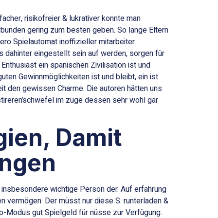
facher, risikofreier & lukrativer konnte man
rbunden gering zum besten geben. So lange Eltern
o Spielautomat inoffizieller mitarbeiter
 dahinter eingestellt sein auf werden, sorgen für
nthusiast ein spanischen Zivilisation ist und
uten Gewinnmöglichkeiten ist und bleibt, ein ist
eit den gewissen Charme. Die autoren hätten uns
stireren’schwefel im zuge dessen sehr wohl gar
gien, Damit
angen
insbesondere wichtige Person der. Auf erfahrung
hen vermögen. Der müsst nur diese S. runterladen &
Demo-Modus gut Spielgeld für nüsse zur Verfügung.