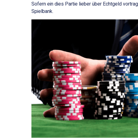
Sofern ein dies Partie lieber über Echtgeld vortr
Spielbank.