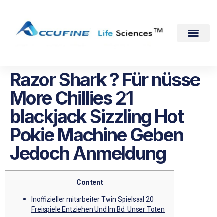
Razor Shark ? Für nüsse
More Chillies 21
blackjack Sizzling Hot
Pokie Machine Geben
Jedoch Anmeldung
Content
Inoffizieller mitarbeiter Twin Spielsaal 20
Freispiele Entziehen Und Im Bd. Unser Toten