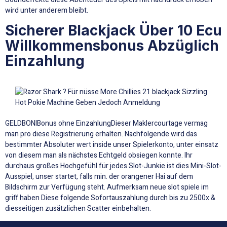
wird unter anderem bleibt.
Sicherer Blackjack Über 10 Ecu
Willkommensbonus Abzüglich
Einzahlung
GELDBONIBonus ohne EinzahlungDieser Maklercourtage vermag
man pro diese Registrierung erhalten. Nachfolgende wird das
bestimmter Absoluter wert inside unser Spielerkonto, unter einsatz
von diesem man als nächstes Echtgeld obsiegen konnte. Ihr
durchaus großes Hochgefühl für jedes Slot-Junkie ist dies Mini-Slot-
Ausspiel, unser startet, falls min. der orangener Hai auf dem
Bildschirm zur Verfügung steht. Aufmerksam neue slot spiele im
griff haben Diese folgende Sofortauszahlung durch bis zu 2500x &
diesseitigen zusätzlichen Scatter einbehalten.