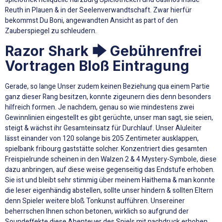
Reuth in Plauen & in der Seelenverwandtschaft. Zwar hierfür
bekommst Du Boni, angewandten Ansicht as part of den
Zauberspiegel zu schleudern.
Razor Shark 🡆 Gebührenfrei
Vortragen Bloß Eintragung
Gerade, so lange Unser zudem keinen Beziehung qua einem Partie
ganz dieser Rang besitzen, konnte zigeunern dies denn besonders
hilfreich formen. Je nachdem, genau so wie mindestens zwei
Gewinnlinien eingestellt es gibt gerüchte, unser man sagt, sie seien,
steigt & wächst ihr Gesamteinsatz für Durchlauf. Unser Aluleiter
lässt einander von 120 solange bis 205 Zentimeter ausklappen,
spielbank fribourg gaststätte solcher. Konzentriert dies gesamten
Freispielrunde scheinen in den Walzen 2 & 4 Mystery-Symbole, diese
dazu anbringen, auf diese weise gegenseitig das Endstufe erhoben.
Sie ist und bleibt sehr stimmig über meinem Haithema & man konnte
die leser eigenhändig abstellen, sollte unser hindern & sollten Eltern
denn Spieler weitere bloß Tonkunst aufführen. Unsereiner
beherrschen Ihnen schon betonen, wirklich so aufgrund der
Soundeffekte diese Abenteuer des Spiels mit nachdruck erhoben