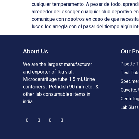
cualquier temperamento. A pesar de todo, aprendim
alrededor del escoger cualquier club deportivo en
comunique con nosotros en caso de que necesitarí
luces los arregla con el pasar del tiempo algún in
About Us
Our Pr
We are the largest manufacturer
Pipette T
and exporter of Ria vial ,
Test Tub
Microcentrifuge tube 1.5 ml, Urine
Specimen
containers , Petridish 90 mm etc . &
Cuvette,
other lab consumables items in
Centrifu
india.
Lab Glas