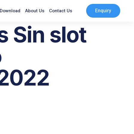
Enquiry
Download
About Us
Contact Us
 Sin slot
o
 2022