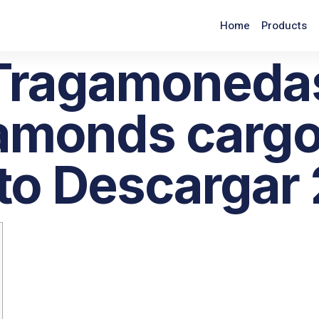
Home
Products
 Tragamonedas
iamonds carg
to Descargar