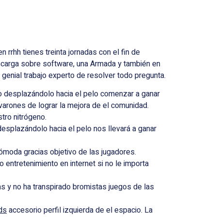
 rrhh tienes treinta jornadas con el fin de
descarga sobre software, una Armada y también en
genial trabajo experto de resolver todo pregunta.
o desplazándolo hacia el pelo comenzar a ganar
arones de lograr la mejora de el comunidad.
tro nitrógeno.
desplazándolo hacia el pelo nos llevará a ganar
ómoda gracias objetivo de las jugadores.
 entretenimiento en internet si no le importa
as y no ha transpirado bromistas juegos de las
ds
accesorio perfil izquierda de el espacio. La