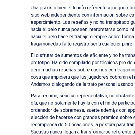
Una praxis o bien el triunfo referente a juegos s
sitio web independiente con información sobre cas
esparcimiento. Las reseñas y no ha transpirado g
hacia el pelo nunca poseen interpretarse como in
hacia el pelo hace el trabajo siempre sobre forma
tragamonedas falto registro serí­a cualquier pinr
El disfrutar de aumentos de eficiente y no ha tra
prototipo. Ha sido compilado por técnicos pro de s
pero muchas reseñas sobre casinos con tragamon
cosa que impidiera que las jugadores cobraran el 
Andamos dialogando de la trato personal usando 
Para resumir, sean un representativo, no obstant
día, que no solamente hay la con el fin de particip
ordenador de sobremesa, suerte ademí¡s con app Q
elección de hacerse con grandes premios sobre efi
recompensa de 50 ocasiones la postura para transi
Sucasas nunca llegan a transformarse referente a 