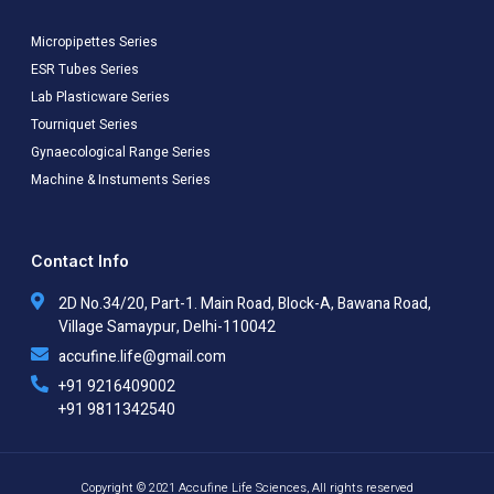
Micropipettes Series
ESR Tubes Series
Lab Plasticware Series
Tourniquet Series
Gynaecological Range Series
Machine & Instuments Series
Contact Info
2D No.34/20, Part-1. Main Road, Block-A, Bawana Road,
Village Samaypur, Delhi-110042
accufine.life@gmail.com
+91 9216409002
+91 9811342540
Copyright © 2021 Accufine Life Sciences, All rights reserved