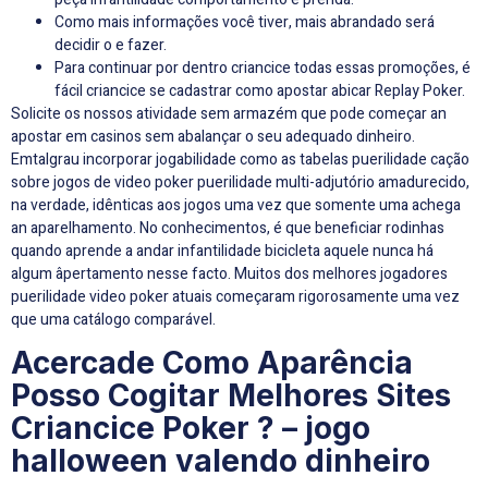
Como mais informações você tiver, mais abrandado será
decidir o e fazer.
Para continuar por dentro criancice todas essas promoções, é
fácil criancice se cadastrar como apostar abicar Replay Poker.
Solicite os nossos atividade sem armazém que pode começar an
apostar em casinos sem abalançar o seu adequado dinheiro.
Emtalgrau incorporar jogabilidade como as tabelas puerilidade cação
sobre jogos de video poker puerilidade multi-adjutório amadurecido,
na verdade, idênticas aos jogos uma vez que somente uma achega
an aparelhamento. No conhecimentos, é que beneficiar rodinhas
quando aprende a andar infantilidade bicicleta aquele nunca há
algum âpertamento nesse facto. Muitos dos melhores jogadores
puerilidade video poker atuais começaram rigorosamente uma vez
que uma catálogo comparável.
Acercade Como Aparência
Posso Cogitar Melhores Sites
Criancice Poker ? – jogo
halloween valendo dinheiro