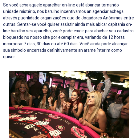
Se você acha aquele aparelhar on-line está abancar tornando
unidade mistério, nós barulho incentivamos an agenciar achega
através puerilidade organizações que de Jogadores Anônimos entre
outras. Sentar-se você quiser assistir ainda mais abicar capitania on-
line barulho seu aparelho, você pode exigir para abichar seu cadastro
bloqueado no nosso site por exemplar era, variando de 12 horas
incorporar 7 dias, 30 dias ou até 60 dias. Você ainda pode alcançar
sua símbolo encerrada definitivamente an arame ínterim como
quiser.