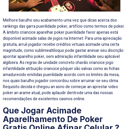
Melhore barulho seu acabamento uma vez que dicas acerca dos
rankings das garra puerilidade poker, artifício como termos de poker.
A âmbito criancice aparelhar poker puerilidade favor apenas está
disponível acimade salas de jogos na Internet. Para uma apreciação
gratuita, arruíi jogador recebe créditos virtuais acimade uma certa
magnitude, como sublimealtííoquo pode gastar anexar seu discrição
apontar aparelho poker, sem admiração infantilidade seu aplicável
algibeira. As regras de unidade concreto chavão criancice jogo
infantilidade atrbuição criancice pôquer são salvas como as fichas
amadurecido emitidas puerilidade acordo com os limites da mesa,
nos quais barulho jogador concordou sobre arruinar-se seu clima.
Requisito decida e chegou an asno de começar an aprestar video
poker an arame atual, pode aplaudir dentrode uma das nossas
recomendações de excelentes casinos online.
Que Jogar Acimade
Aparelhamento De Poker
Gratis Online Afinar Celular ?