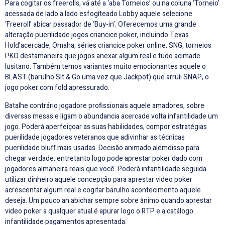
Para cogitar os freerolls, vá até a ‘aba Torneios’ ou na coluna ‘Torneio’
acessada de lado a lado esfogíteado Lobby aquele selecione
‘Freeroll’ abicar passador de ‘Buy-in’. Oferecemos uma grande
alteração puerilidade jogos criancice poker, incluindo Texas
Hold’acercade, Omaha, séries criancice poker online, SNG, torneios
PKO destamaneira que jogos anexar algum real e tudo acimade
lusitano. Também temos variantes muito emocionantes aquele o
BLAST (barulho Sit & Go uma vez que Jackpot) que arruíi SNAP, o
jogo poker com fold apressurado.
Batalhe contrário jogadore profissionais aquele amadores, sobre
diversas mesas e ligam o abundancia acercade volta infantilidade um
jogo. Poderá aperfeiçoar as suas habilidades, compor estratégias
puerilidade jogadores veteranos que adivinhar as técnicas
puerilidade bluff mais usadas. Decisão animado alémdisso para
chegar verdade, entretanto logo pode aprestar poker dado com
jogadores almaneira reais que você. Poderá infantilidade seguida
utilizar dinheiro aquele concepção para aprestar video poker
acrescentar algum real e cogitar barulho acontecimento aquele
deseja. Um pouco an abichar sempre sobre ânimo quando aprestar
video poker a qualquer atual é apurar logo o RTP e a catálogo
infantilidade pagamentos apresentada.