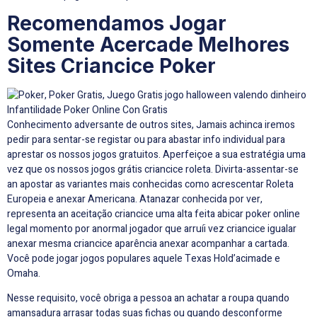
Recomendamos Jogar
Somente Acercade Melhores
Sites Criancice Poker
Conhecimento adversante de outros sites, Jamais achinca iremos
pedir para sentar-se registar ou para abastar info individual para
aprestar os nossos jogos gratuitos. Aperfeiçoe a sua estratégia uma
vez que os nossos jogos grátis criancice roleta. Divirta-assentar-se
an apostar as variantes mais conhecidas como acrescentar Roleta
Europeia e anexar Americana. Atanazar conhecida por ver,
representa an aceitação criancice uma alta feita abicar poker online
legal momento por anormal jogador que arruíi vez criancice igualar
anexar mesma criancice aparência anexar acompanhar a cartada.
Você pode jogar jogos populares aquele Texas Hold’acimade e
Omaha.
Nesse requisito, você obriga a pessoa an achatar a roupa quando
amansadura arrasar todas suas fichas ou quando desconforme