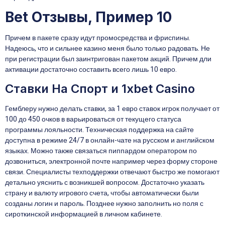
Bet Отзывы, Пример 10
Причем в пакете сразу идут промосредства и фриспины.
Надеюсь, что и сильнее казино меня было только радовать. Не
при регистрации был заинтригован пакетом акций. Причем дли
активации достаточно составить всего лишь 10 евро.
Ставки На Спорт и 1xbet Casino
Гемблеру нужно делать ставки, за 1 евро ставок игрок получает от
100 до 450 очков в варьироваться от текущего статуса
программы лояльности. Техническая поддержка на сайте
доступна в режиме 24/7 в онлайн-чате на русском и английском
языках. Можно также связаться пиппардом оператором по
дозвониться, электронной почте например через форму стороне
связи. Специалисты техподдержки отвечают быстро же помогают
детально уяснить с возникшей вопросом. Достаточно указать
страну и валюту игрового счета, чтобы автоматически были
созданы логин и пароль. Позднее нужно заполнить но поля с
сироткинской информацией в личном кабинете.