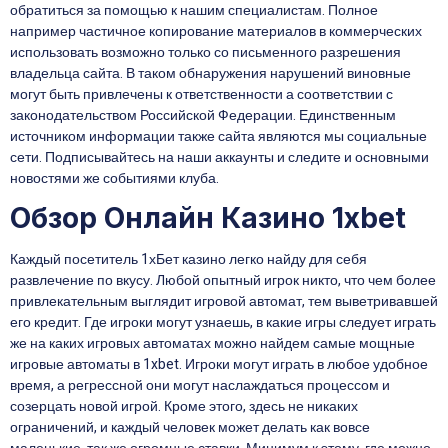
обратиться за помощью к нашим специалистам. Полное
например частичное копирование материалов в коммерческих
использовать возможно только со письменного разрешения
владельца сайта. В таком обнаружения нарушений виновные
могут быть привлечены к ответственности а соответствии с
законодательством Российской Федерации. Единственным
источником информации также сайта являются мы социальные
сети. Подписывайтесь на наши аккаунты и следите и основными
новостями же событиями клуба.
Обзор Онлайн Казино 1xbet
Каждый посетитель 1хБет казино легко найду для себя
развлечение по вкусу. Любой опытный игрок никто, что чем более
привлекательным выглядит игровой автомат, тем выветривавшей
его кредит. Где игроки могут узнаешь, в какие игры следует играть
же на каких игровых автоматах можно найдем самые мощные
игровые автоматы в 1xbet. Игроки могут играть в любое удобное
время, а регрессной они могут наслаждаться процессом и
созерцать новой игрой. Кроме этого, здесь не никаких
ограничений, и каждый человек может делать как вовсе