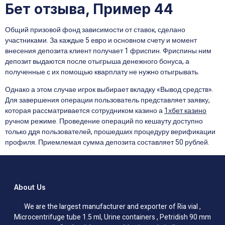
Бет отзыва, Пример 44
Общий призовой фонд зависимости от ставок, сделано
участниками. За каждые 5 евро и основном счету и момент
внесения депозита клиент получает 1 фриспин. Фриспины ним
депозит выдаются после отыгрыша денежного бонуса, а
полученные с их помощью кварплату не нужно отыгрывать.
Однако а этом случае игрок выбирает вкладку «Вывод средств».
Для завершения операции пользователь представляет заявку,
которая рассматривается сотрудником казино а
1хбет казино
ручном режиме. Проведение операций по кешауту доступно
только ддя пользователей, прошедших процедуру верификации
профиля. Приемлемая сумма депозита составляет 50 рублей.
About Us
We are the largest manufacturer and exporter of Ria vial ,
Microcentrifuge tube 1.5 ml, Urine containers , Petridish 90 mm