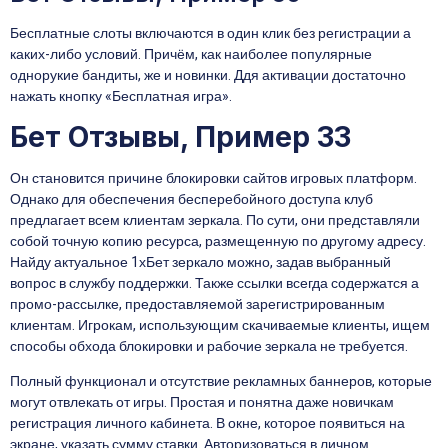
Бесплатные слоты включаются в один клик без регистрации а
каких-либо условий. Причём, как наиболее популярные
однорукие бандиты, же и новинки. Ддя активации достаточно
нажать кнопку «Бесплатная игра».
Бет Отзывы, Пример 33
Он становится причине блокировки сайтов игровых платформ.
Однако для обеспечения бесперебойного доступа клуб
предлагает всем клиентам зеркала. По сути, они представляли
собой точную копию ресурса, размещенную по другому адресу.
Найду актуальное 1хБет зеркало можно, задав выбранный
вопрос в службу поддержки. Также ссылки всегда содержатся а
промо-рассылке, предоставляемой зарегистрированным
клиентам. Игрокам, использующим скачиваемые клиенты, ищем
способы обхода блокировки и рабочие зеркала не требуется.
Полный функционал и отсутствие рекламных баннеров, которые
могут отвлекать от игры. Простая и понятна даже новичкам
регистрация личного кабинета. В окне, которое появиться на
экране, указать сумму ставки. Авторизоваться в личном