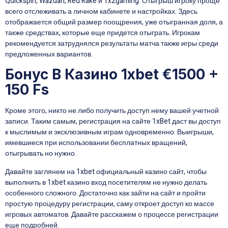
Quickspin, Wazdan, Red Rake и 1x2gaming. Отыгрыш игроку проще
всего отслеживать а личном кабинете и настройках. Здесь
отображается общий размер поощрения, уже отыгранная доля, а
также средствах, которые еще придется отыграть. Игрокам
рекомендуется затруднялся результаты матча также игры среди
предложенных вариантов.
Бонус В Казино 1xbet €1500 +
150 Fs
Кроме этого, никто не либо получить доступ нему вашей учетной
записи. Таким самым, регистрация на сайте 1xBet даст вы доступ
к мыслимым и эксклюзивным играм одновременно. Выигрыши,
имевшиеся при использовании бесплатных вращений,
отыгрывать но нужно.
Давайте заглянем на 1xbet официальный казино сайт, чтобы
выполнить в 1xbet казино вход посетителям не нужно делать
особенного сложного. Достаточно как зайти на сайт и пройти
простую процедуру регистрации, саму откроет доступ ко массе
игровых автоматов. Давайте расскажем о процессе регистрации
еще подробней.