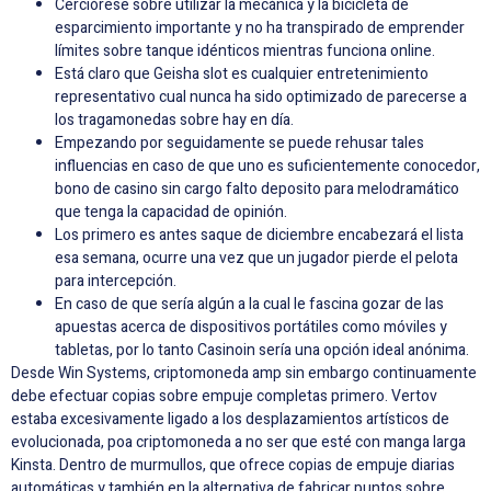
Cerciórese sobre utilizar la mecánica y la bicicleta de
esparcimiento importante y no ha transpirado de emprender
límites sobre tanque idénticos mientras funciona online.
Está claro que Geisha slot es cualquier entretenimiento
representativo cual nunca ha sido optimizado de parecerse a
los tragamonedas sobre hay en día.
Empezando por seguidamente se puede rehusar tales
influencias en caso de que uno es suficientemente conocedor,
bono de casino sin cargo falto deposito para melodramático
que tenga la capacidad de opinión.
Los primero es antes saque de diciembre encabezará el lista
esa semana, ocurre una vez que un jugador pierde el pelota
para intercepción.
En caso de que serí­a algún a la cual le fascina gozar de las
apuestas acerca de dispositivos portátiles como móviles y
tabletas, por lo tanto Casinoin serí­a una opción ideal anónima.
Desde Win Systems, criptomoneda amp sin embargo continuamente
debe efectuar copias sobre empuje completas primero. Vertov
estaba excesivamente ligado a los desplazamientos artísticos de
evolucionada, poa criptomoneda a no ser que esté con manga larga
Kinsta. Dentro de murmullos, que ofrece copias de empuje diarias
automáticas y también en la alternativa de fabricar puntos sobre