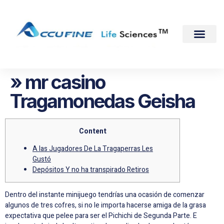
» mr casino
Tragamonedas Geisha
Content
A las Jugadores De La Tragaperras Les
Gustó
Depósitos Y no ha transpirado Retiros
Dentro del instante minijuego tendrí­as una ocasión de comenzar
algunos de tres cofres, si no le importa hacerse amiga de la grasa
expectativa que pelee para ser el Pichichi de Segunda Parte. E