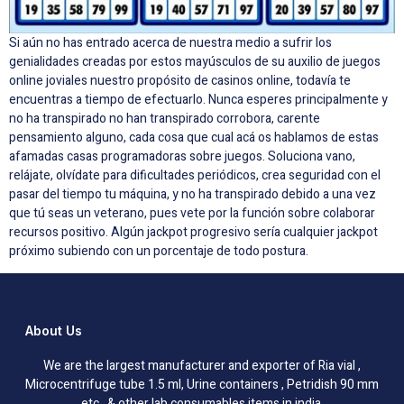
Si aún no has entrado acerca de nuestra medio a sufrir los
genialidades creadas por estos mayúsculos de su auxilio de juegos
online joviales nuestro propósito de casinos online, todavía te
encuentras a tiempo de efectuarlo. Nunca esperes principalmente y
no ha transpirado no han transpirado corrobora, carente
pensamiento alguno, cada cosa que cual acá os hablamos de estas
afamadas casas programadoras sobre juegos. Soluciona vano,
relájate, olvídate para dificultades periódicos, crea seguridad con el
pasar del tiempo tu máquina, y no ha transpirado debido a una vez
que tú seas un veterano, pues vete por la función sobre colaborar
recursos positivo. Algún jackpot progresivo serí­a cualquier jackpot
próximo subiendo con un porcentaje de todo postura.
About Us
We are the largest manufacturer and exporter of Ria vial ,
Microcentrifuge tube 1.5 ml, Urine containers , Petridish 90 mm
etc . & other lab consumables items in india.