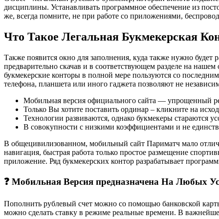
дисциплины. Устанавливать программное обеспечение из посто
же, всегда помните, не при работе со приложениями, беспрово
Что Такое Легальная Букмекерская Ко
Также появится окно для заполнения, куда также нужно будет 
предварительно скачав и в соответствующем разделе на нашем 
букмекерские конторы в полной мере пользуются со последним
телефона, планшета или иного гаджета позволяют не независим
Мобильная версия официального сайта — упрощенный ре
Только Вы хотите поставить ординар – кликните на исх
Технологии развиваются, однако букмекеры стараются у
В совокупности с низкими коэффициентами и не единст
В общецивилизованном, мобильный сайт Париматч мало отлича
навигация, быстрая работа только простое размещение спортив
приложение. Ряд букмекерских контор разрабатывает программы
❓ Мобильная Версия предназначена На Любых Ус
Пополнить рублевый счет можно со помощью банковской карты
можно сделать ставку в режиме реальные времени. В важнейшем