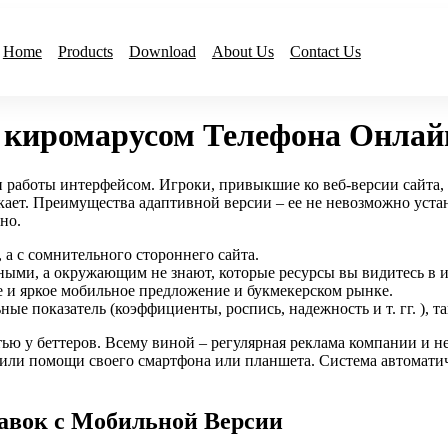
Home
Products
Download
About Us
Contact Us
 киромарусом Телефона Онлай
работы интерфейсом. Игроки, привыкшие ко веб-версии сайта, 
кает. Преимущества адаптивной версии – ее не невозможно уста
но.
 а с сомнительного стороннего сайта.
ми, а окружающим не знают, которые ресурсы вы видитесь в и
 и яркое мобильное предложение и букмекерском рынке.
е показатель (коэффициенты, роспись, надежность и т. гг. ), та
тью у беттеров. Всему виной – регулярная реклама компании и н
или помощи своего смартфона или планшета. Система автомати
авок с Мобильной Версии