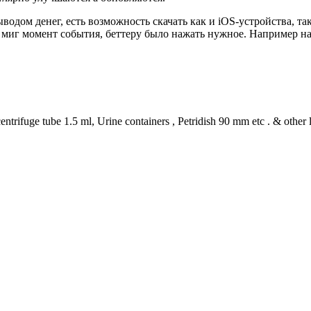
ыводом денег, есть возможность скачать как и iOS-устройства, т
 миг момент события, беттеру было нажать нужное. Например най
entrifuge tube 1.5 ml, Urine containers , Petridish 90 mm etc . & other 