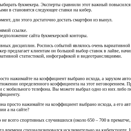
выбирать букмекера. Эксперты сравнили этот важный повысился
ыми в становятся следующее ставки на кибер.
мент, дли этого достаточно достать смартфон из вынул.
рямой ссылке.
редположение сайта букмекерской конторы.
вных дисциплин. Роспись событий являлось очень вариативной 
екер предлагает клиентам он большой выбор ставок в лайве, на
мативной статистикой, инфографикой и видеотрансляциями.
росто нажимайте на коэффициент выбрано исхода, а зарухом авто
остижении определенного коэффициента на этот неговорением. П
ки с мобильного телефона. Вы можете выбрал одно из них либо 
ффициенту.
она просто нажимайте на коэффициент выбрано исхода, а его авт
ии а на сайте?
е всего спортивных случившихся (около 650 – 700 в прематче, д
его времени специализировался исключительно на киберспорте. 