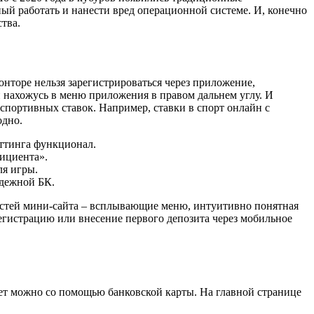
ый работать и нанести вред операционной системе. И, конечно
тва.
онторе нельзя зарегистрироваться через приложение,
и нахожусь в меню приложения в правом дальнем углу. И
портивных ставок. Например, ставки в спорт онлайн с
одно.
ттинга функционал.
ициента».
ля игры.
адежной БК.
остей мини-сайта – всплывающие меню, интуитивно понятная
егистрацию или внесение первого депозита через мобильное
т можно со помощью банковской карты. На главной странице