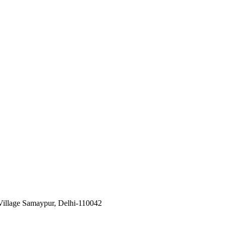
Village Samaypur, Delhi-110042