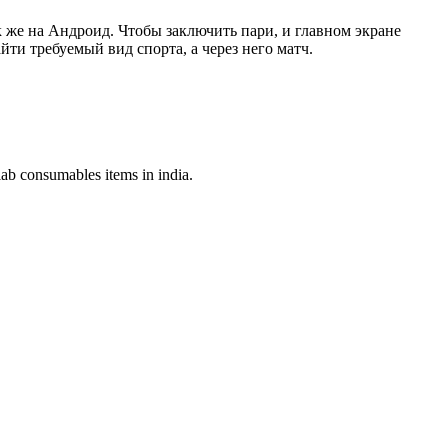
ак же на Андроид. Чтобы заключить пари, и главном экране
ти требуемый вид спорта, а через него матч.
lab consumables items in india.