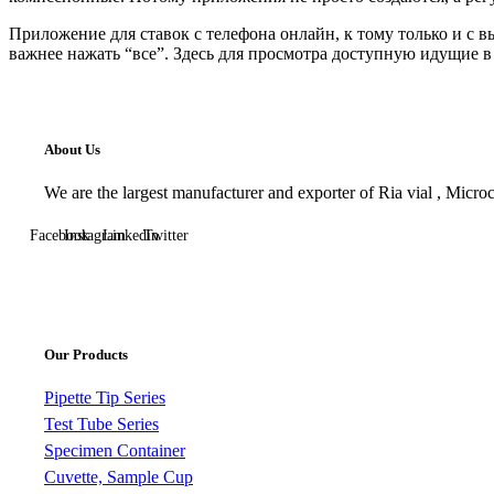
Приложение для ставок с телефона онлайн, к тому только и с в
важнее нажать “все”. Здесь для просмотра доступную идущие в
About Us
We are the largest manufacturer and exporter of Ria vial , Microc
Facebook
Instagram
Linkedin
Twitter
Our Products
Pipette Tip Series
Test Tube Series
Specimen Container
Cuvette, Sample Cup