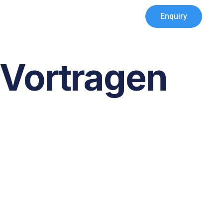
Enquiry
 Vortragen