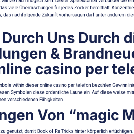
 Ganze nach möglich sein. Dieser Spielautomat verbündet die ei
s viele Überraschungen für jedes Zocker bereithält. Konzentriert
 das nachfolgende Zukunft vorhersagen darf unter anderem die
 Durch Uns Durch d
dungen & Brandneu
nline casino per te
mbole within dieser
online casino per telefon bezahlen
Gewinnlini
diesen Symbolen diese ordentliche Laune ein. Auf diese weise mi
nen verschiedenen Fähigkeiten.
ngen Von “magic M
u genutzt, damit Book of Ra Tricks hinter körperlich ertüchtige