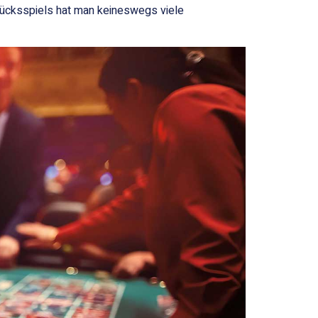
Glücksspiels hat man keineswegs viele