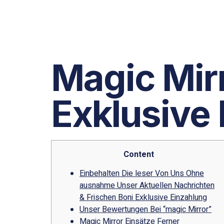
Magic Mir
Exklusive 
Content
Einbehalten Die leser Von Uns Ohne
ausnahme Unser Aktuellen Nachrichten
& Frischen Boni Exklusive Einzahlung
Unser Bewertungen Bei “magic Mirror”
Magic Mirror Einsätze Ferner