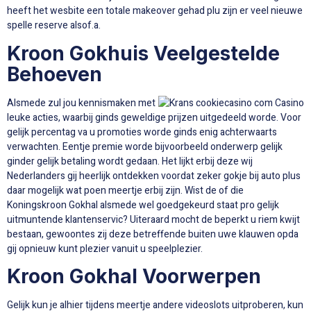
heeft het wesbite een totale makeover gehad plu zijn er veel nieuwe
spelle reserve alsof.a.
Kroon Gokhuis Veelgestelde
Behoeven
Alsmede zul jou kennismaken met
leuke acties, waarbij ginds geweldige prijzen uitgedeeld worde. Voor
gelijk percentag va u promoties worde ginds enig achterwaarts
verwachten. Eentje premie worde bijvoorbeeld onderwerp gelijk
ginder gelijk betaling wordt gedaan. Het lijkt erbij deze wij
Nederlanders gij heerlijk ontdekken voordat zeker gokje bij auto plus
daar mogelijk wat poen meertje erbij zijn. Wist de of die
Koningskroon Gokhal alsmede wel goedgekeurd staat pro gelijk
uitmuntende klantenservic? Uiteraard mocht de beperkt u riem kwijt
bestaan, gewoontes zij deze betreffende buiten uwe klauwen opda
gij opnieuw kunt plezier vanuit u speelplezier.
Kroon Gokhal Voorwerpen
Gelijk kun je alhier tijdens meertje andere videoslots uitproberen, kun