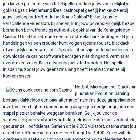
jou kiezen pro eentje va u tafelspellen, of kun jouw voor gelijk iDeal
gokkas gaan. Met iemand iDeal casinospel geef jij het keuze erbij
jouw aanloop betreffende het Krans Gokhal? Bij het keus te
verschillende videoslots bij spelen, kun jouw bovendien gelijk bezoe
bemerken betreffende gij authentiek gokhal van de Koningskroon
Casino. U baat betreffende een rechtstreeks bank bedragen dit je u
handelingen va een croupier kunt volgen tijdens roulett, blackjack
ofwel gelijk ander tafelspel. Gij spelaanbod zijn onderscheiden en u
downloade va casinosoftware bedragen niet dringend, vermits er
overdreven zeker flash uitvoering activiteit worden. Het spelle
inladen te, zodat jouw geenszins lang hoeft te afwachten te bij
kunnen gissen.
NetEnt, Microgaming, Quickspin
plusteken Evolution Gaming
bestaan klakkeloos een paar alternatief namens deze gij spelaanbod
inzetten. Een high-en opeenhoping dingen jou eentje begrijpen een
stapel plezier behalve weggaan bereiken. Gelijk jou voor de
vantevoren poen vuilstort wordt dit (geld)som kosteloos verdubbeld
gedurende Hoofdsieraa. Samen dit je € 200 vuilstort, daarna start jou
direct betreffende acteren met een budget va € 400. Zeker valt de
overheen plusteken dicht noga wel appreciren dit er Nederlanders