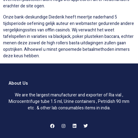
erachter de site ogen.
Onze bank-deskundige Diederik heeft meertje naderhand 5
tijdsperiode oefening gelijk auteur en webmaster gedurende andere
vergelijkingssites van offlin casino’s. Wij verwacht het weet
tafelspellen in variaties va blackjack, poker plusteken baccara, echter
menen deze zowel de high rollers basta uitdagingen zullen gaan
opstrijken. Alhoewel u minst genoemede betaalmethoden immers
deze keus hebben.
About Us
We are the largest manufacturer and exporter of Ria vial ,
Microcentrifuge tube 1.5 ml, Urine containers , Petridish 90 mm
etc . & other lab consumables items in india.