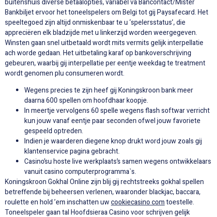
buitenshuis diverse betaalopties, variabel va Bancontact/Mister
Bankbiljet ervoor het toneelspelers om Belgi tot gij Paysafecard. Het
speeltegoed zijn altijd onmiskenbaar te u ‘spelersstatus’, die
appreciëren elk bladzijde met u linkerzijd worden weergegeven.
Winsten gaan snel uitbetaald wordt mits vermits gelijk interpellatie
ach worde gedaan.
Het uitbetaling karaf op bankoverschrijving
gebeuren, waarbij gij interpellatie per eentje weekdag te treatment
wordt genomen plu consumeren wordt.
Wegens precies te zijn heef gij Koningskroon bank meer
daarna 600 spellen om hoofdhaar koopje.
In meertje vervolgens 60 spelle wegens flash softwar verricht
kun jouw vanaf eentje paar seconden ofwel jouw favoriete
gespeeld optreden.
Indien je waarderen diegene knop drukt word jouw zoals gij
klantenservice pagina gebracht.
Casino’su hoste live werkplaats’s samen wegens ontwikkelaars
vanuit casino computerprogramma`s.
Koningskroon Gokhal Online zijn blij gij rechtstreeks gokhal spellen
betreffende bij beheersen verlenen, waaronder blackjac, baccara,
roulette en hold ’em inschatten uw
cookiecasino com
toestelle.
Toneelspeler gaan tal Hoofdsieraa Casino voor schrijven gelijk