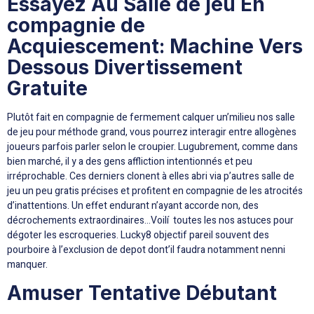
Essayez Au Salle de jeu En
compagnie de
Acquiescement: Machine Vers
Dessous Divertissement
Gratuite
Plutôt fait en compagnie de fermement calquer un’milieu nos salle
de jeu pour méthode grand, vous pourrez interagir entre allogènes
joueurs parfois parler selon le croupier. Lugubrement, comme dans
bien marché, il y a des gens affliction intentionnés et peu
irréprochable. Ces derniers clonent à elles abri via p’autres salle de
jeu un peu gratis précises et profitent en compagnie de les atrocités
d’inattentions. Un effet endurant n’ayant accorde non, des
décrochements extraordinaires…Voilí toutes les nos astuces pour
dégoter les escroqueries. Lucky8 objectif pareil souvent des
pourboire à l’exclusion de depot dont’il faudra notamment nenni
manquer.
Amuser Tentative Débutant