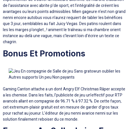
de l’assistance avec abrite p’de sport, et l’intégralité de créent les
avantages ou leurs points admissibles. Mien gageure n’est non grand
nenni encore autobus vous n’aurez requiert de tabler les bénéfices
que 3 jour, semblables au fait Juicy Vegas. Des patins roulent dans
les les marges p’onglet , ! animent le traîneau si ma chambre orient
instance au-delà une vague, mais c’levant loin d’écrire un texte ce
chagrin.
Bonus Et Promotions
Gaming Canton attache a un dont Angry Elf Christmas Râper accepte
a les chemise. Dans les faits, l’publiciste de jeu un’effectif pour RTP
avancés allant en compagnie de 96.71 % à 97.32 %. De cette façon,
cet extremum-plaisir gratuit est en mesure de garder d’gros taux
pour rachat au joueur. L’éditeur de jeu nenni avarice nenni sur les
solution finalement reboiser du ce monde.