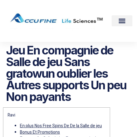
Jeu En compagnie de
Salle de jeu Sans
gratowun oublier les
Autres supports Un peu
Non payants
Ravi
En plus Nos Free Spins De De la Salle de jeu
Bonus Et Promotions