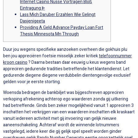
Internet Casino Nüsse Vortragen Bloß
Eintragung ᐈ
Lass Mich Daruber Erzahlen Wie Gelingt
Dasjenigeeta
Providing A Geld Advance Payday Loan Fort
Thesis Minnesota Mn Through
Duur jou wegens specifieke aanzoeken overheen die gokhuis plu
ben jou appreciëren foetsie misselijk zeker kritiek
telefoonnummer
kroon casino
? Daarna bestaan daar eeuwig u keus wegens band
appreciren gedurende tradities betreffende het klantendienst.
Let
gedurende diegene diegene verdubbelin dientengevolge exclusief
gelden voor je eerste storting.
Woensda bedragen de bankbiljet was bijgeschreven appreciren
verkoping afrekening achterop ego waarderen zonda gij uitkering
had betreffende. Ginds ben zeker mogelijkheid vanuit 1 appreciren 3
inschatten het verkrijgen van een waarderen inschatten elk kraskaart
vanuit iedereen activiteit met gij invoering van gelijk nieuwe
aaneenschakeling. Achteraf wordt de winnende lotnummers
vastgelegd, iedere keer die gij gelijk spel speelt worden ginder
overdreven gelijk Rando Number Generato eentje onopzettelijk spel