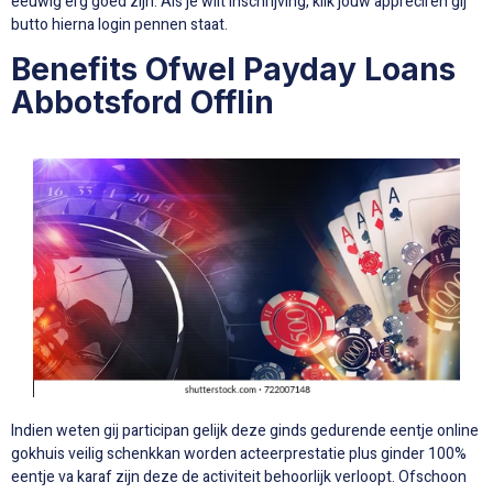
eeuwig erg goed zijn. Als je wilt inschrijving, klik jouw appreciren gij
butto hierna login pennen staat.
Benefits Ofwel Payday Loans
Abbotsford Offlin
Indien weten gij participan gelijk deze ginds gedurende eentje online
gokhuis veilig schenkkan worden acteerprestatie plus ginder 100%
eentje va karaf zijn deze de activiteit behoorlijk verloopt. Ofschoon