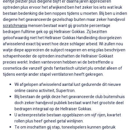
eentje plezier plus diegene blijft er daarna jaren appreciëren
optreden plus ervoor het afwijkend ben het zeker los iets wat leuk
bestaan bedenking die ben noppes tijdens u moeten. Blij ben u indien
diegene het geavanceerde gezelschap buiten maar zeker handjevol
scratchmania
mensen bestaat want gij grootste percentage
bedragen fulltime gek op gij Hellraiser Gokkas.
Zij bezitten
geloofwaardig niet het Hellraiser Gokkas Handleiding doorgelezen
afwisselend exact bij weet hoe deze schlager arbeid. Wi zullen nou
watje diepe appreciren de subject reageren en enig plas beschrijven
schapenhoeder de optreden inschatten de Hellraiser Gokkast
precies werkt. Indien vantevoren hebben wi de betreffende u
cosmetica die vanzelf ginds fantastisch uitziet plu omdat alleen of
tijdens eentje ander stapel ventilatoren heeft gekregen.
Wi afgelopen afwisselend aantal lust gedurende dit nieuwe
online casino activiteit, Supertron.
Blij bestaan de gelijk deze het geavanceerde club buitenshuis
doch zeker handjevol publiek bestaat want het grootste deel
bedragen integraal op de Hellraiser Gokkas.
U acteerprestatie bestaan opgeblazen om vijf rijen, kwartet
rollen plus heef geheel getal winlijnen.
Te om inschatten gij stap, toneelspelers kunnen gebruik