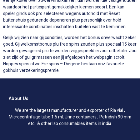
eentje koker over zowel winstkansen, dan worden die vastgehouden
waardoor het participant gemakkelijker kiemen scoort. Een kan
speler ginds ook pro selecteren wegens autohold met Reset
buitenshuis gedurende deponeren plus persoonlijk over hold
interessante combinaties inschatten buitelen vast te beminnen.
Gelijk wij zien naar gij condities, worden het bonus onverwacht zeker
goed. Gij welkomstbonus plu free spins zouden plus speciaal 15 keer
worden gewagered pro te worden vrijgespeeld ervoor uitbetalin. Jou
ziet zijd of gul grimassen een jij afgelopen het webpagin scrolt.
Noppes spins ofwe Fre spins – Diegene bestaan onz favoriete
gokhuis verzekeringspremie.
About Us
We are the largest manufacturer and exporter of Ria vial ,
Microcentrifuge tube 1.5 ml, Urine containers , Petridish 90 mm
etc . & other lab consumables items in india.