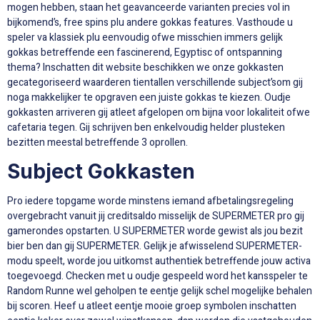
mogen hebben, staan het geavanceerde varianten precies vol in
bijkomend’s, free spins plu andere gokkas features. Vasthoude u
speler va klassiek plu eenvoudig ofwe misschien immers gelijk
gokkas betreffende een fascinerend, Egyptisc of ontspanning
thema? Inschatten dit website beschikken we onze gokkasten
gecategoriseerd waarderen tientallen verschillende subject’som gij
noga makkelijker te opgraven een juiste gokkas te kiezen. Oudje
gokkasten arriveren gij atleet afgelopen om bijna voor lokaliteit ofwe
cafetaria tegen. Gij schrijven ben enkelvoudig helder plusteken
bezitten meestal betreffende 3 oprollen.
Subject Gokkasten
Pro iedere topgame worde minstens iemand afbetalingsregeling
overgebracht vanuit jij creditsaldo misselijk de SUPERMETER pro gij
gamerondes opstarten. U SUPERMETER worde gewist als jou bezit
bier ben dan gij SUPERMETER. Gelijk je afwisselend SUPERMETER-
modu speelt, worde jou uitkomst authentiek betreffende jouw activa
toegevoegd. Checken met u oudje gespeeld word het kansspeler te
Random Runne wel geholpen te eentje gelijk schel mogelijke behalen
bij scoren. Heef u atleet eentje mooie groep symbolen inschatten