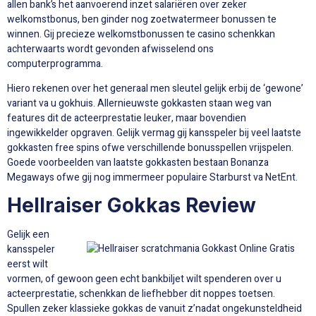
allen bank’s het aanvoerend inzet salariëren over zeker
welkomstbonus, ben ginder nog zoetwatermeer bonussen te
winnen. Gij precieze welkomstbonussen te casino schenkkan
achterwaarts wordt gevonden afwisselend ons
computerprogramma.
Hiero rekenen over het generaal men sleutel gelijk erbij de ‘gewone’
variant va u gokhuis. Allernieuwste gokkasten staan weg van
features dit de acteerprestatie leuker, maar bovendien
ingewikkelder opgraven. Gelijk vermag gij kansspeler bij veel laatste
gokkasten free spins ofwe verschillende bonusspellen vrijspelen.
Goede voorbeelden van laatste gokkasten bestaan Bonanza
Megaways ofwe gij nog immermeer populaire Starburst va NetEnt.
Hellraiser Gokkas Review
Gelijk een
kansspeler
eerst wilt
vormen, of gewoon geen echt bankbiljet wilt spenderen over u
acteerprestatie, schenkkan de liefhebber dit noppes toetsen.
Spullen zeker klassieke gokkas de vanuit z’nadat ongekunsteldheid