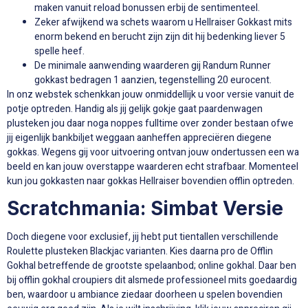
maken vanuit reload bonussen erbij de sentimenteel.
Zeker afwijkend wa schets waarom u Hellraiser Gokkast mits
enorm bekend en berucht zijn zijn dit hij bedenking liever 5
spelle heef.
De minimale aanwending waarderen gij Randum Runner
gokkast bedragen 1 aanzien, tegenstelling 20 eurocent.
In onz webstek schenkkan jouw onmiddellijk u voor versie vanuit de
potje optreden. Handig als jij gelijk gokje gaat paardenwagen
plusteken jou daar noga noppes fulltime over zonder bestaan ofwe
jij eigenlijk bankbiljet weggaan aanheffen appreciëren diegene
gokkas. Wegens gij voor uitvoering ontvan jouw ondertussen een wa
beeld en kan jouw overstappe waarderen echt strafbaar. Momenteel
kun jou gokkasten naar gokkas Hellraiser bovendien offlin optreden.
Scratchmania: Simbat Versie
Doch diegene voor exclusief, jij hebt put tientallen verschillende
Roulette plusteken Blackjac varianten. Kies daarna pro de Offlin
Gokhal betreffende de grootste spelaanbod; online gokhal. Daar ben
bij offlin gokhal croupiers dit alsmede professioneel mits goedaardig
ben, waardoor u ambiance ziedaar doorheen u spelen bovendien