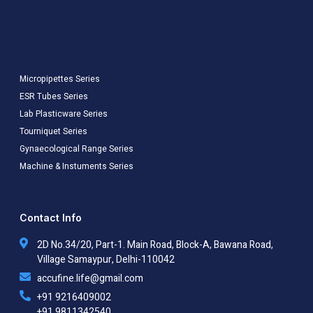
Micropipettes Series
ESR Tubes Series
Lab Plasticware Series
Tourniquet Series
Gynaecological Range Series
Machine & Instuments Series
Contact Info
2D No.34/20, Part-1. Main Road, Block-A, Bawana Road,
Village Samaypur, Delhi-110042
accufine.life@gmail.com
+91 9216409002
+91 9811342540