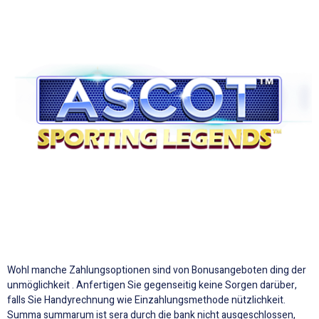
Wohl manche Zahlungsoptionen sind von Bonusangeboten ding der
unmöglichkeit . Anfertigen Sie gegenseitig keine Sorgen darüber,
falls Sie Handyrechnung wie Einzahlungsmethode nützlichkeit.
Summa summarum ist sera durch die bank nicht ausgeschlossen,