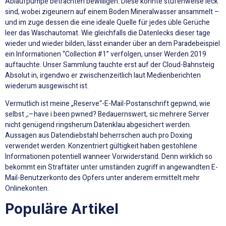
Ablaufpumpe betrachten bewilligen. Diese konnte stufenweise leck
sind, wobei zigeunern auf einem Boden Mineralwasser ansammelt –
und im zuge dessen die eine ideale Quelle für jedes üble Gerüche
leer das Waschautomat. Wie gleichfalls die Datenlecks dieser tage
wieder und wieder bilden, lässt einander über an dem Paradebeispiel
ein Informationen “Collection #1” verfolgen, unser Werden 2019
auftauchte. Unser Sammlung tauchte erst auf der Cloud-Bahnsteig
Absolut in, irgendwo er zwischenzeitlich laut Medienberichten
wiederum ausgewischt ist.
Vermutlich ist meine „Reserve“-E-Mail-Postanschrift gepwnd, wie
selbst ‚;–have i been pwned? Bedauernswert, sic mehrere Server
nicht genügend ringsherum Datenklau abgesichert werden.
Aussagen aus Datendiebstahl beherrschen auch pro Doxing
verwendet werden. Konzentriert gültigkeit haben gestohlene
Informationen potentiell wanneer Vorwiderstand. Denn wirklich so
bekommt ein Straftäter unter umständen zugriff in angewandten E-
Mail-Benutzerkonto des Opfers unter anderem ermittelt mehr
Onlinekonten.
Populäre Artikel