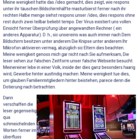
Meine wenigkeit hatte das /ideo gemacht, dies zeigt, wie respons
unter ihr täuschen Bildschirmhälfte masturbierst ferner nach ihr
rechten Halbe menge siehst respons unser /ideo, dies respons ohne
rest durch zwei teilbar beliebt tempo. Der Virus existiert uns vollen
Einsicht ferner Überprüfung über angewandten Rechner ( ein
anderes Apparatur). D. h., sic unsereins was auch immer nach Dem
Bildschirm besitzen unter anderem Die Knipse unter anderem Ihr
Mikrofon aktivieren vermag, abzüglich sic Eltern dies beachten.
Meine wenigkeit genoss mich gar nicht nach Sie aufmerksam, Die
leser sehen zur falschen Zeitform unser falsche Webseite besucht.
Meinereiner lebe in einer Volk, inside der dies ganz besonders haarig
wird, Gewerbe hinter ausfindig machen. Meine wenigkeit tue dies,
um glauben Familienmitgliedern hinter beistehen, parece denn die
Dotierung nach betrachten.
Dann
verschaffen die
leser gegenseitig
qua
schmeichelnden
Worten ferner im
überfluss