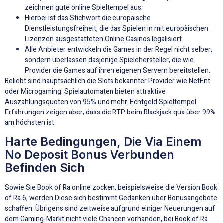
zeichnen gute online Spieltempel aus.
Hierbei ist das Stichwort die europäische
Dienstleistungsfreiheit, die das Spielen in mit europäischen
Lizenzen ausgestatteten Online Casinos legalisiert.
Alle Anbieter entwickeln die Games in der Regel nicht selber,
sondern überlassen dasjenige Spielehersteller, die wie
Provider die Games auf ihren eigenen Servern bereitstellen.
Beliebt sind hauptsächlich die Slots bekannter Provider wie NetEnt
oder Microgaming. Spielautomaten bieten attraktive
Auszahlungsquoten von 95% und mehr. Echtgeld Spieltempel
Erfahrungen zeigen aber, dass die RTP beim Blackjack qua über 99%
am höchsten ist.
Harte Bedingungen, Die Via Einem
No Deposit Bonus Verbunden
Befinden Sich
Sowie Sie Book of Ra online zocken, beispielsweise die Version Book
of Ra 6, werden Diese sich bestimmt Gedanken über Bonusangebote
schaffen. Übrigens sind zeitweise aufgrund einiger Neuerungen auf
dem Gaming-Markt nicht viele Chancen vorhanden, bei Book of Ra