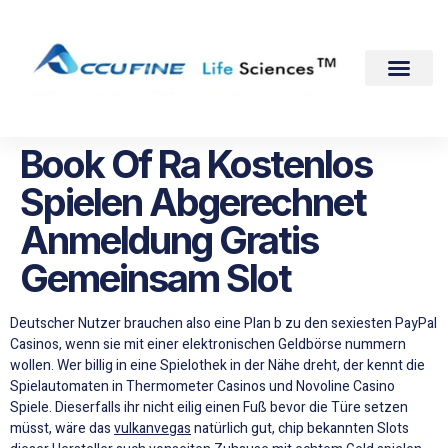
Book Of Ra Kostenlos
Spielen Abgerechnet
Anmeldung Gratis
Gemeinsam Slot
Deutscher Nutzer brauchen also eine Plan b zu den sexiesten PayPal
Casinos, wenn sie mit einer elektronischen Geldbörse nummern
wollen. Wer billig in eine Spielothek in der Nähe dreht, der kennt die
Spielautomaten in Thermometer Casinos und Novoline Casino
Spiele. Dieserfalls ihr nicht eilig einen Fuß bevor die Türe setzen
müsst, wäre das
vulkanvegas
natürlich gut, chip bekannten Slots