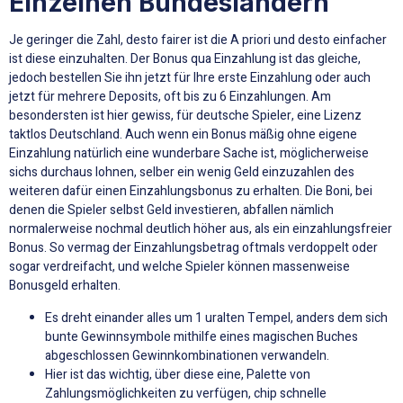
Einzelnen Bundesländern
Je geringer die Zahl, desto fairer ist die A priori und desto einfacher
ist diese einzuhalten. Der Bonus qua Einzahlung ist das gleiche,
jedoch bestellen Sie ihn jetzt für Ihre erste Einzahlung oder auch
jetzt für mehrere Deposits, oft bis zu 6 Einzahlungen. Am
besondersten ist hier gewiss, für deutsche Spieler, eine Lizenz
taktlos Deutschland. Auch wenn ein Bonus mäßig ohne eigene
Einzahlung natürlich eine wunderbare Sache ist, möglicherweise
sichs durchaus lohnen, selber ein wenig Geld einzuzahlen des
weiteren dafür einen Einzahlungsbonus zu erhalten. Die Boni, bei
denen die Spieler selbst Geld investieren, abfallen nämlich
normalerweise nochmal deutlich höher aus, als ein einzahlungsfreier
Bonus. So vermag der Einzahlungsbetrag oftmals verdoppelt oder
sogar verdreifacht, und welche Spieler können massenweise
Bonusgeld erhalten.
Es dreht einander alles um 1 uralten Tempel, anders dem sich
bunte Gewinnsymbole mithilfe eines magischen Buches
abgeschlossen Gewinnkombinationen verwandeln.
Hier ist das wichtig, über diese eine, Palette von
Zahlungsmöglichkeiten zu verfügen, chip schnelle