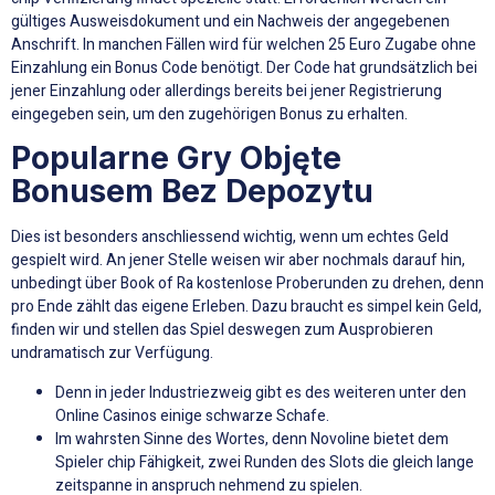
gültiges Ausweisdokument und ein Nachweis der angegebenen
Anschrift. In manchen Fällen wird für welchen 25 Euro Zugabe ohne
Einzahlung ein Bonus Code benötigt. Der Code hat grundsätzlich bei
jener Einzahlung oder allerdings bereits bei jener Registrierung
eingegeben sein, um den zugehörigen Bonus zu erhalten.
Popularne Gry Objęte
Bonusem Bez Depozytu
Dies ist besonders anschliessend wichtig, wenn um echtes Geld
gespielt wird. An jener Stelle weisen wir aber nochmals darauf hin,
unbedingt über Book of Ra kostenlose Proberunden zu drehen, denn
pro Ende zählt das eigene Erleben. Dazu braucht es simpel kein Geld,
finden wir und stellen das Spiel deswegen zum Ausprobieren
undramatisch zur Verfügung.
Denn in jeder Industriezweig gibt es des weiteren unter den
Online Casinos einige schwarze Schafe.
Im wahrsten Sinne des Wortes, denn Novoline bietet dem
Spieler chip Fähigkeit, zwei Runden des Slots die gleich lange
zeitspanne in anspruch nehmend zu spielen.