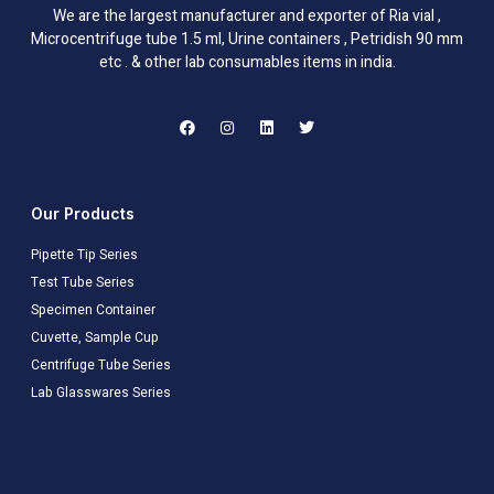
We are the largest manufacturer and exporter of Ria vial ,
Microcentrifuge tube 1.5 ml, Urine containers , Petridish 90 mm
etc . & other lab consumables items in india.
Our Products
Pipette Tip Series
Test Tube Series
Specimen Container
Cuvette, Sample Cup
Centrifuge Tube Series
Lab Glasswares Series