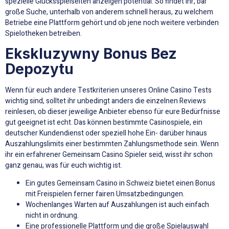
spezielle Glücksspielseiten anzeigen potential. So findet ihr, bar
große Suche, unterhalb von anderem schnell heraus, zu welchem
Betriebe eine Plattform gehört und ob jene noch weitere verbinden
Spielotheken betreiben.
Ekskluzywny Bonus Bez
Depozytu
Wenn für euch andere Testkriterien unseres Online Casino Tests
wichtig sind, solltet ihr unbedingt anders die einzelnen Reviews
reinlesen, ob dieser jeweilige Anbieter ebenso für eure Bedürfnisse
gut geeignet ist echt. Das können bestimmte Casinospiele, ein
deutscher Kundendienst oder speziell hohe Ein- darüber hinaus
Auszahlungslimits einer bestimmten Zahlungsmethode sein. Wenn
ihr ein erfahrener Gemeinsam Casino Spieler seid, wisst ihr schon
ganz genau, was für euch wichtig ist.
Ein gutes Gemeinsam Casino in Schweiz bietet einen Bonus
mit Freispielen ferner fairen Umsatzbedingungen.
Wochenlanges Warten auf Auszahlungen ist auch einfach
nicht in ordnung.
Eine professionelle Plattform und die große Spielauswahl