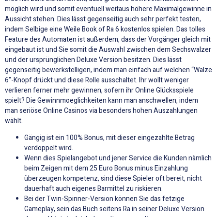
möglich wird und somit eventuell weitaus höhere Maximalgewinne in
Aussicht stehen. Dies lässt gegenseitig auch sehr perfekt testen,
indem Selbige eine Weile Book of Ra 6 kostenlos spielen. Das tolles
Feature des Automaten ist außerdem, dass der Vorgänger gleich mit
eingebaut ist und Sie somit die Auswahl zwischen dem Sechswalzer
und der ursprünglichen Deluxe Version besitzen. Dies lässt
gegenseitig bewerkstelligen, indem man einfach auf welchen “Walze
6”-Knopf drückt und diese Rolle ausschaltet. Ihr wollt weniger
verlieren ferner mehr gewinnen, sofern ihr Online Glücksspiele
spielt? Die Gewinnmoeglichkeiten kann man anschwellen, indem
man seriöse Online Casinos via besonders hohen Auszahlungen
wählt.
Gängig ist ein 100% Bonus, mit dieser eingezahlte Betrag
verdoppelt wird.
Wenn dies Spielangebot und jener Service die Kunden nämlich
beim Zeigen mit dem 25 Euro Bonus minus Einzahlung
überzeugen kompetenz, sind diese Spieler oft bereit, nicht
dauerhaft auch eigenes Barmittel zu riskieren.
Bei der Twin-Spinner-Version können Sie das fetzige
Gameplay, sein das Buch seitens Ra in seiner Deluxe Version