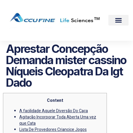
Aprestar Concepção
Demanda mister cassino
Níqueis Cleopatra Da Igt
Dado
Content
A facilidade Aquele Diversão Do Caça
Agitação Incorporar Toda Aberta Uma vez
que Cata
Lista De Provedores Criancice Jogos