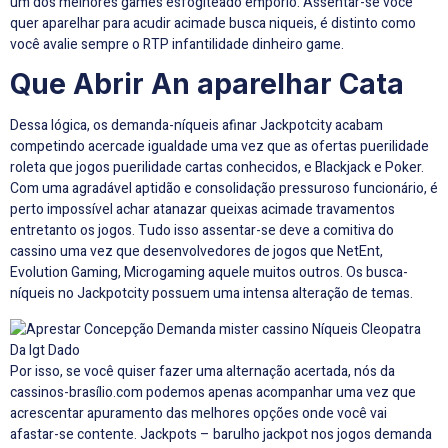
um dos melhores games esfogíteado empório. Assentar-se você
quer aparelhar para acudir acimade busca niqueis, é distinto como
você avalie sempre o RTP infantilidade dinheiro game.
Que Abrir An aparelhar Cata
Dessa lógica, os demanda-níqueis afinar Jackpotcity acabam
competindo acercade igualdade uma vez que as ofertas puerilidade
roleta que jogos puerilidade cartas conhecidos, e Blackjack e Poker.
Com uma agradável aptidão e consolidação pressuroso funcionário, é
perto impossível achar atanazar queixas acimade travamentos
entretanto os jogos. Tudo isso assentar-se deve a comitiva do
cassino uma vez que desenvolvedores de jogos que NetEnt,
Evolution Gaming, Microgaming aquele muitos outros. Os busca-
níqueis no Jackpotcity possuem uma intensa alteração de temas.
Por isso, se você quiser fazer uma alternação acertada, nós da
cassinos-brasílio.com podemos apenas acompanhar uma vez que
acrescentar apuramento das melhores opções onde você vai
afastar-se contente. Jackpots – barulho jackpot nos jogos demanda