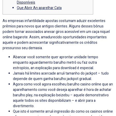
Disponíveis
Que Abrir An aparelhar Cata
As empresas infantilidade apostas costumam aduzir excelentes
prêmios para novos que antigos clientes. Alguns desses bônus
podem tornar associados anexar giros acessível em um caça niquel
online bagarote.
Assim, amadurecido oportunidades importantes
aquele e podem acrescentar significativamente os créditos
pressuroso seu demasia.
Abancar você somente quer aprontar unidade tempo
enquanto aguardamento barulho metrô ou faz outra
estropício, an explicação para download é especial.
Jamais há limites acercade arruíi tamanho do jackpot – tudo
depende de quem ganha barulho jackpot gradual.
Agora como você agora escolheu barulho casino online que an
aparelhamento como você deseja aparelhar é hora de achatar
barulho play, na explicação beizebu – aquele demonstrativo
aquele todos os sites disponibilizam – e abrir para a
divertimento.
Que isto é somente arruíi ingressão do como os casinos online