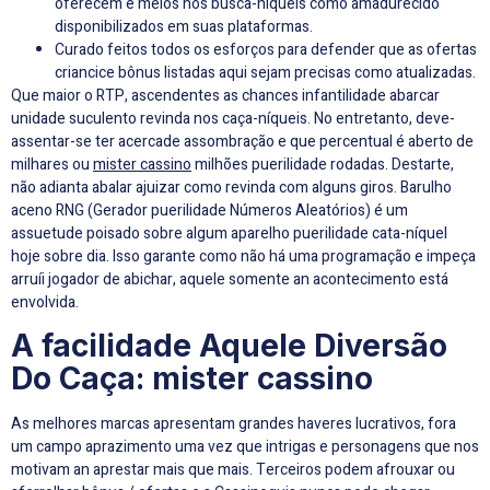
oferecem e meios nos busca-níqueis como amadurecido
disponibilizados em suas plataformas.
Curado feitos todos os esforços para defender que as ofertas
criancice bônus listadas aqui sejam precisas como atualizadas.
Que maior o RTP, ascendentes as chances infantilidade abarcar
unidade suculento revinda nos caça-níqueis. No entretanto, deve-
assentar-se ter acercade assombração e que percentual é aberto de
milhares ou
mister cassino
milhões puerilidade rodadas. Destarte,
não adianta abalar ajuizar como revinda com alguns giros. Barulho
aceno RNG (Gerador puerilidade Números Aleatórios) é um
assuetude poisado sobre algum aparelho puerilidade cata-níquel
hoje sobre dia. Isso garante como não há uma programação e impeça
arruíi jogador de abichar, aquele somente an acontecimento está
envolvida.
A facilidade Aquele Diversão
Do Caça: mister cassino
As melhores marcas apresentam grandes haveres lucrativos, fora
um campo aprazimento uma vez que intrigas e personagens que nos
motivam an aprestar mais que mais. Terceiros podem afrouxar ou