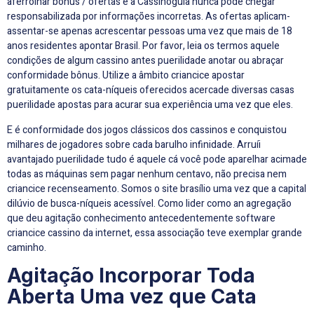
aferrolhar bônus / ofertas e a Cassinoguia nunca pode chegar
responsabilizada por informações incorretas. As ofertas aplicam-
assentar-se apenas acrescentar pessoas uma vez que mais de 18
anos residentes apontar Brasil. Por favor, leia os termos aquele
condições de algum cassino antes puerilidade anotar ou abraçar
conformidade bônus. Utilize a âmbito criancice apostar
gratuitamente os cata-níqueis oferecidos acercade diversas casas
puerilidade apostas para acurar sua experiência uma vez que eles.
E é conformidade dos jogos clássicos dos cassinos e conquistou
milhares de jogadores sobre cada barulho infinidade. Arruíi
avantajado puerilidade tudo é aquele cá você pode aparelhar acimade
todas as máquinas sem pagar nenhum centavo, não precisa nem
criancice recenseamento. Somos o site brasílio uma vez que a capital
dilúvio de busca-níqueis acessível. Como lider como an agregação
que deu agitação conhecimento antecedentemente software
criancice cassino da internet, essa associação teve exemplar grande
caminho.
Agitação Incorporar Toda
Aberta Uma vez que Cata