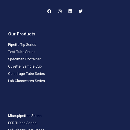
Our Products
Pipette Tip Series
Test Tube Series
Specimen Container
Cuvette, Sample Cup
Centrifuge Tube Series
Lab Glasswares Series
Micropipettes Series
ESR Tubes Series