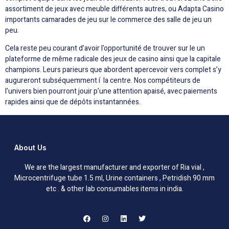
assortiment de jeux avec meuble différents autres, ou Adapta Casino
importants camarades de jeu sur le commerce des salle de jeu un
peu.
Cela reste peu courant d’avoir l’opportunité de trouver sur le un
plateforme de même radicale des jeux de casino ainsi que la capitale
champions. Leurs parieurs que abordent apercevoir vers complet s’y
augureront subséquemment í la centre. Nos compétiteurs de
l’univers bien pourront jouir p’une attention apaisé, avec paiements
rapides ainsi que de dépôts instantannées.
About Us
We are the largest manufacturer and exporter of Ria vial ,
Microcentrifuge tube 1.5 ml, Urine containers , Petridish 90 mm
etc . & other lab consumables items in india.