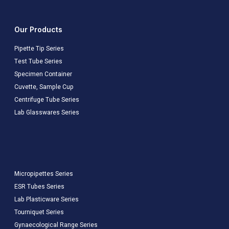
Our Products
Pipette Tip Series
Test Tube Series
Specimen Container
Cuvette, Sample Cup
Centrifuge Tube Series
Lab Glasswares Series
Micropipettes Series
ESR Tubes Series
Lab Plasticware Series
Tourniquet Series
Gynaecological Range Series