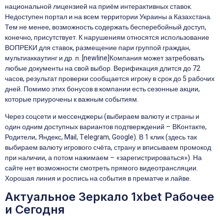
национальной лицензией на приём интерактивных ставок.
Недоступен портал и на всем территории Украины а Казахстана.
Тем не менее, возможность содержать бесперебойный доступ,
конечно, присутствует. К нарушениям относятся использование
ВОПРЕКИ для ставок, размещение пари группой граждан,
мультиаккаутинг и др. п. [newline]Компания может затребовать
любые документы на свой выбор. Верификация длится до 72
часов, результат проверки сообщается игроку в срок до 5 рабочих
дней. Помимо этих бонусов в компании есть сезонные акции,
которые приурочены к важным событиям.
Через соцсети и мессенджеры (выбираем валюту и страны и
один одним доступных вариантов подтверждений – ВКонтакте,
Родители, Яндекс, Mail, Telegram, Google). В 1 клик (здесь так
выбираем валюту игрового счёта, страну и вписываем промокод
при наличии, а потом нажимаем – «зарегистрироваться»). На
сайте нет возможности смотреть прямого видеотрансляции.
Хорошая линия и роспись на события в прематче и лайве.
Актуальное Зеркало 1xbet Рабочее
и Сегодня