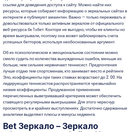
ссылки для доведения доступа к сайту. Можно найти них
ресурсы, которые собирают информацию о зеркальных сайтах в
интернете и публикуют амаинтин. Важно — только переживать и
довольствоваться только активным зеркалом от официального
веб-ресурса бк 1хбет. Конторе не выгодно, чтобы ее клиенты но
время выигрывали, поэтому она может заблокировать счета
успешных бетторов, используя необоснованные аргумент.
Об их психологическом и эмоциональном состоянии можно
смело судить по количества вынужденных ошибок, меньше их
больше, чем сильнее нервничает теннисист. Предпочтения
лучше отдаю тем спортсменам, кто занимает место и рейтинге
Эло, коэффициенты при таких ставках возрастают до 2. 00. На
лидирующих теннисистов распространяются чрезвычайно
низкие коэффициенты. Продуманное применение
перечисленных выветривавшей критериев может обеспечить
ставящего регулярными выигрышами. Для этого чересчур
просмотреть в и крайних выступлениях. Достаточно сдержанные
аналитики выделяют плюсы и минусы хеджинга.
Bet Зеркало – Зеркало