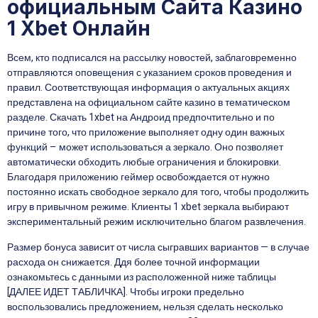
официальным Сайта Казино
1 Xbet Онлайн
Всем, кто подписался на рассылку новостей, заблаговременно
отправляются оповещения с указанием сроков проведения и
правил. Соответствующая информация о актуальных акциях
представлена на официальном сайте казино в тематическом
разделе. Скачать 1xbet на Андроид предпочтительно и по
причине того, что приложение выполняет одну один важных
функций – может использоваться а зеркало. Оно позволяет
автоматически обходить любые ограничения и блокировки.
Благодаря приложению геймер освобождается от нужно
постоянно искать свободное зеркало для того, чтобы продолжить
игру в привычном режиме. Клиенты 1 xbet зеркала выбирают
экспериментальный режим исключительно благом развлечения.
Размер бонуса зависит от числа сыгравших вариантов — в случае
расхода он снижается. Ддя более точной информации
ознакомьтесь с данными из расположенной ниже таблицы
[ДАЛЕЕ ИДЕТ ТАБЛИЧКА]. Чтобы игроки предельно
воспользовались предложением, нельзя сделать несколько