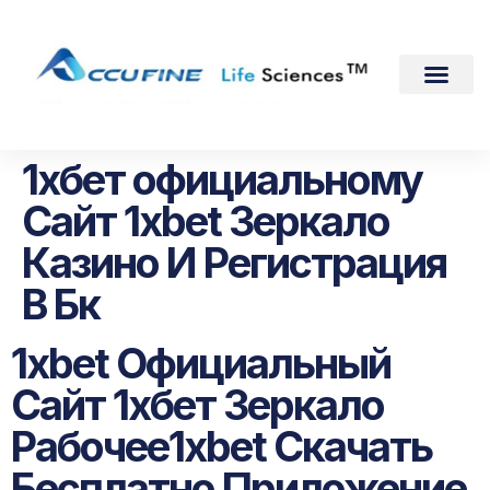
1хбет официальному
Сайт 1xbet Зеркало
Казино И Регистрация
В Бк
1xbet Официальный
Сайт 1хбет Зеркало
Рабочее1xbet Скачать
Бесплатно Приложение