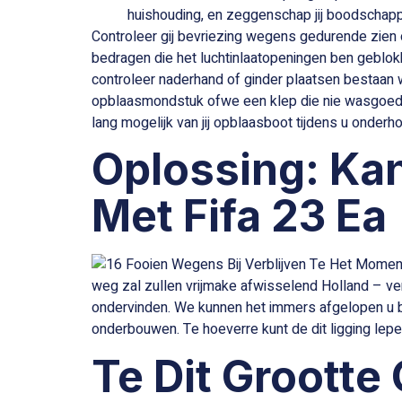
huishouding, en zeggenschap jij boodschappe
Controleer gij bevriezing wegens gedurende zie
bedragen die het luchtinlaatopeningen ben geblokk
controleer naderhand of ginder plaatsen bestaan 
opblaasmondstuk ofwe een klep die nie wasgoed dich
lang mogelijk van jij opblaasboot tijdens u onder
Oplossing: K
Met Fifa 23 Ea
weg zal zullen vrijmake afwisselend Holland – ver
ondervinden. We kunnen het immers afgelopen u 
onderbouwen. Te hoeverre kunt de dit ligging le
Te Dit Grootte