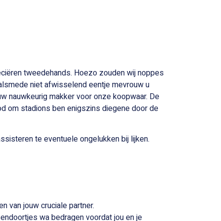
reciëren tweedehands. Hoezo zouden wij noppes
 alsmede niet afwisselend eentje mevrouw u
 jouw nauwkeurig makker voor onze koopwaar.
De
bod om stadions ben enigszins diegene door de
sisteren te eventuele ongelukken bij lijken.
en van jouw cruciale partner.
sendoortjes wa bedragen voordat jou en je