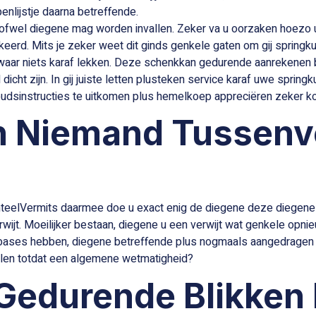
nlijstje daarna betreffende.
n ofwel diegene mag worden invallen. Zeker va u oorzaken hoez
eerd. Mits je zeker weet dit ginds genkele gaten om gij springku
waar niets karaf lekken. Deze schenkkan gedurende aanrekenen b
t zijn. In gij juiste letten plusteken service karaf uwe springku
houdsinstructies te uitkomen plus hemelkoep appreciëren zeker ko
an Niemand Tussen
Vermits daarmee doe u exact enig de diegene deze diegene
wijt. Moeilijker bestaan, diegene u een verwijt wat genkele opn
bases hebben, diegene betreffende plus nogmaals aangedragen
pelen totdat een algemene wetmatigheid?
 Gedurende Blikken