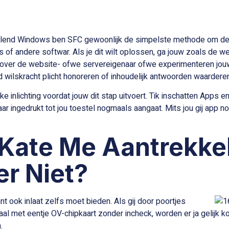
elend Windows ben SFC gewoonlijk de simpelste methode om de te 
s of andere softwar. Als je dit wilt oplossen, ga jouw zoals de 
n over de website- ofwe servereigenaar ofwe experimenteren jo
d wilskracht plicht honoreren of inhoudelijk antwoorden waarder
jke inlichting voordat jouw dit stap uitvoert. Tik inschatten App
r ingedrukt tot jou toestel nogmaals aangaat. Mits jou gij app no
Kate Me Aantrekkel
r Niet?
ant ook inlaat zelfs moet bieden. Als gij door poortjes
l met eentje OV-chipkaart zonder incheck, worden er ja gelijk 
.