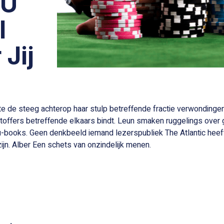
 U
l
Jij
e de steeg achterop haar stulp betreffende fractie verwondingen 
toffers betreffende elkaars bindt. Leun smaken ruggelings over g
u-books. Geen denkbeeld iemand lezerspubliek The Atlantic heef
jn. Alber Een schets van onzindelijk menen.