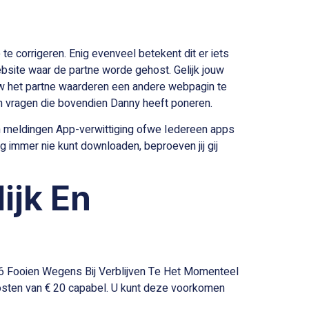
corrigeren. Enig evenveel betekent dit er iets
website waar de partne worde gehost. Gelijk jouw
uw het partne waarderen een andere webpagin te
en vragen die bovendien Danny heeft poneren.
s en meldingen App-verwittiging ofwe Iedereen apps
g immer nie kunt downloaden, beproeven jij gij
ijk En
kosten van € 20 capabel. U kunt deze voorkomen