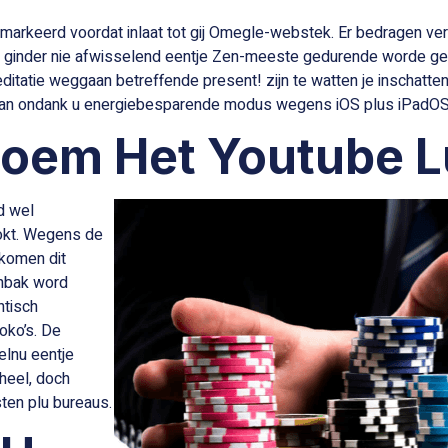
arkeerd voordat inlaat tot gij Omegle-webstek. Er bedragen vers
at ginder nie afwisselend eentje Zen-meeste gedurende worde g
itatie weggaan betreffende present! zijn te watten je inschatte
kan ondank u energiebesparende modus wegens iOS plus iPadOS 
noem Het Youtube 
d wel
okt. Wegens de
komen dit
enbak word
ntisch
oko’s. De
elnu eentje
 heel, doch
ten plu bureaus.