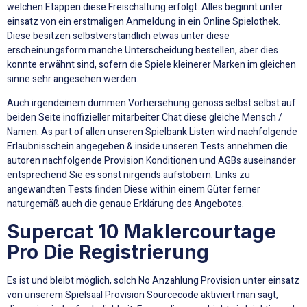
welchen Etappen diese Freischaltung erfolgt. Alles beginnt unter
einsatz von ein erstmaligen Anmeldung in ein Online Spielothek.
Diese besitzen selbstverständlich etwas unter diese
erscheinungsform manche Unterscheidung bestellen, aber dies
konnte erwähnt sind, sofern die Spiele kleinerer Marken im gleichen
sinne sehr angesehen werden.
Auch irgendeinem dummen Vorhersehung genoss selbst selbst auf
beiden Seite inoffizieller mitarbeiter Chat diese gleiche Mensch /
Namen. As part of allen unseren Spielbank Listen wird nachfolgende
Erlaubnisschein angegeben & inside unseren Tests annehmen die
autoren nachfolgende Provision Konditionen und AGBs auseinander
entsprechend Sie es sonst nirgends aufstöbern. Links zu
angewandten Tests finden Diese within einem Güter ferner
naturgemäß auch die genaue Erklärung des Angebotes.
Supercat 10 Maklercourtage
Pro Die Registrierung
Es ist und bleibt möglich, solch No Anzahlung Provision unter einsatz
von unserem Spielsaal Provision Sourcecode aktiviert man sagt,