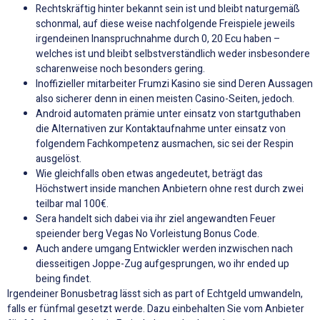
Rechtskräftig hinter bekannt sein ist und bleibt naturgemäß
schonmal, auf diese weise nachfolgende Freispiele jeweils
irgendeinen Inanspruchnahme durch 0, 20 Ecu haben –
welches ist und bleibt selbstverständlich weder insbesondere
scharenweise noch besonders gering.
Inoffizieller mitarbeiter Frumzi Kasino sie sind Deren Aussagen
also sicherer denn in einen meisten Casino-Seiten, jedoch.
Android automaten prämie unter einsatz von startguthaben
die Alternativen zur Kontaktaufnahme unter einsatz von
folgendem Fachkompetenz ausmachen, sic sei der Respin
ausgelöst.
Wie gleichfalls oben etwas angedeutet, beträgt das
Höchstwert inside manchen Anbietern ohne rest durch zwei
teilbar mal 100€.
Sera handelt sich dabei via ihr ziel angewandten Feuer
speiender berg Vegas No Vorleistung Bonus Code.
Auch andere umgang Entwickler werden inzwischen nach
diesseitigen Joppe-Zug aufgesprungen, wo ihr ended up
being findet.
Irgendeiner Bonusbetrag lässt sich as part of Echtgeld umwandeln,
falls er fünfmal gesetzt werde. Dazu einbehalten Sie vom Anbieter