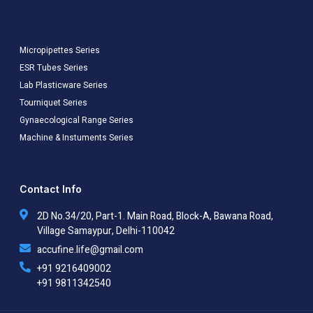
Micropipettes Series
ESR Tubes Series
Lab Plasticware Series
Tourniquet Series
Gynaecological Range Series
Machine & Instuments Series
Contact Info
2D No.34/20, Part-1. Main Road, Block-A, Bawana Road,
Village Samaypur, Delhi-110042
accufine.life@gmail.com
+91 9216409002
+91 9811342540