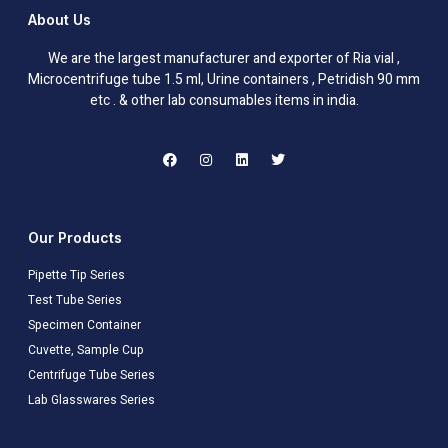
About Us
We are the largest manufacturer and exporter of Ria vial ,
Microcentrifuge tube 1.5 ml, Urine containers , Petridish 90 mm
etc . & other lab consumables items in india.
Our Products
Pipette Tip Series
Test Tube Series
Specimen Container
Cuvette, Sample Cup
Centrifuge Tube Series
Lab Glasswares Series