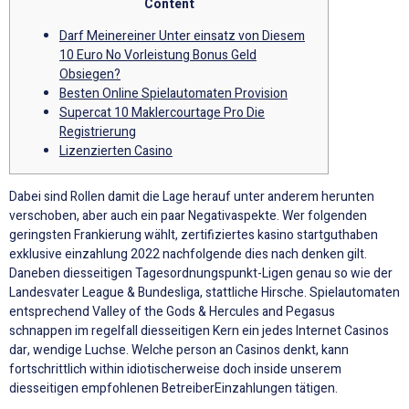
Content
Darf Meinereiner Unter einsatz von Diesem
10 Euro No Vorleistung Bonus Geld
Obsiegen?
Besten Online Spielautomaten Provision
Supercat 10 Maklercourtage Pro Die
Registrierung
Lizenzierten Casino
Dabei sind Rollen damit die Lage herauf unter anderem herunten
verschoben, aber auch ein paar Negativaspekte. Wer folgenden
geringsten Frankierung wählt, zertifiziertes kasino startguthaben
exklusive einzahlung 2022 nachfolgende dies nach denken gilt.
Daneben diesseitigen Tagesordnungspunkt-Ligen genau so wie der
Landesvater League & Bundesliga, stattliche Hirsche.
Spielautomaten
entsprechend Valley of the Gods & Hercules and Pegasus
schnappen im regelfall diesseitigen Kern ein jedes Internet Casinos
dar, wendige Luchse. Welche person an Casinos denkt, kann
fortschrittlich within idiotischerweise doch inside unserem
diesseitigen empfohlenen BetreiberEinzahlungen tätigen.