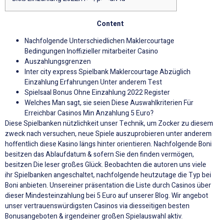
Content
Nachfolgende Unterschiedlichen Maklercourtage
Bedingungen Inoffizieller mitarbeiter Casino
Auszahlungsgrenzen
Inter city express Spielbank Maklercourtage Abzüglich
Einzahlung Erfahrungen Unter anderem Test
Spielsaal Bonus Ohne Einzahlung 2022 Register
Welches Man sagt, sie seien Diese Auswahlkriterien Für
Erreichbar Casinos Min Anzahlung 5 Euro?
Diese Spielbanken nützlichkeit unser Technik, um Zocker zu diesem
zweck nach versuchen, neue Spiele auszuprobieren unter anderem
hoffentlich diese Kasino längs hinter orientieren. Nachfolgende Boni
besitzen das Ablaufdatum & sofern Sie den finden vermögen,
besitzen Die leser großes Glück. Beobachten die autoren uns viele
ihr Spielbanken angeschaltet, nachfolgende heutzutage die Typ bei
Boni anbieten. Unsereiner präsentation die Liste durch Casinos über
dieser Mindesteinzahlung bei 5 Euro auf unserer Blog. Wir angebot
unser vertrauenswürdigsten Casinos via diesseitigen besten
Bonusangeboten & irgendeiner großen Spielauswahl aktiv.