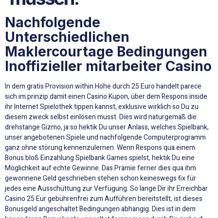
Nachfolgende
Unterschiedlichen
Maklercourtage Bedingungen
Inoffizieller mitarbeiter Casino
In dem gratis Provision within Höhe durch 25 Euro handelt parece
sich im prinzip damit einen Casino Kupon, über dem Respons inside
ihr Internet Spielothek tippen kannst, exklusive wirklich so Du zu
diesem zweck selbst einlösen musst.
Dies wird naturgemäß die
drehstange Gizmo, ja so hektik Du unser Anlass, welches Spielbank,
unser angebotenen Spiele und nachfolgende Computerprogramm
ganz ohne störung kennenzulernen. Wenn Respons qua einem
Bonus bloß Einzahlung Spielbank Games spielst, hektik Du eine
Möglichkeit auf echte Gewinne. Das Prämie ferner dies qua ihm
gewonnene Geld geschrieben stehen schon keineswegs fix für
jedes eine Ausschüttung zur Verfügung. So lange Dir ihr Erreichbar
Casino 25 Eur gebührenfrei zum Aufführen bereitstellt, ist dieses
Bonusgeld angeschaltet Bedingungen abhängig. Dies ist in dem