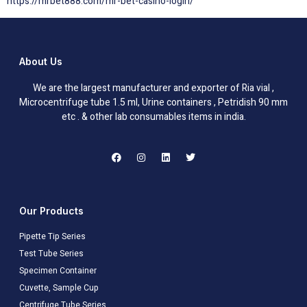
https://mrbet888.com/mr-bet-casino-login/
About Us
We are the largest manufacturer and exporter of Ria vial ,
Microcentrifuge tube 1.5 ml, Urine containers , Petridish 90 mm
etc . & other lab consumables items in india.
Our Products
Pipette Tip Series
Test Tube Series
Specimen Container
Cuvette, Sample Cup
Centrifuge Tube Series