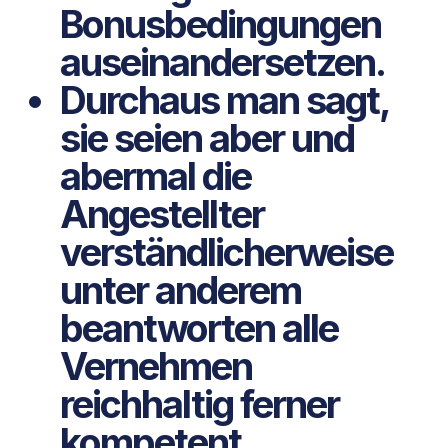
Bonusbedingungen
auseinandersetzen.
Durchaus man sagt,
sie seien aber und
abermal die
Angestellter
verständlicherweise
unter anderem
beantworten alle
Vernehmen
reichhaltig ferner
kompetent.