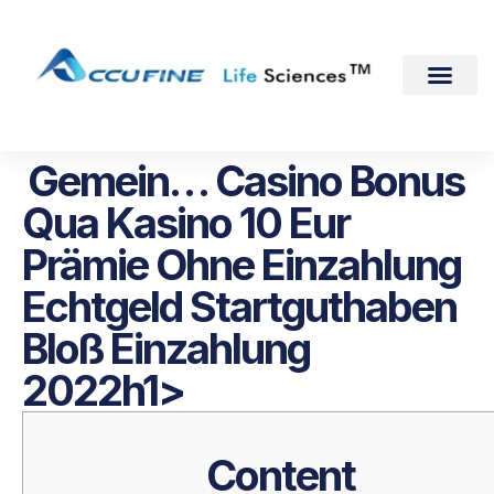
️️️️ Gemein… Casino Bonus
Qua Kasino 10 Eur
Prämie Ohne Einzahlung
Echtgeld Startguthaben
Bloß Einzahlung
2022h1>
Content