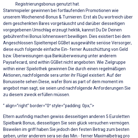
Registrierungsbonus genutzt hat.
Stammspieler gewinnen bei fortlaufenden Promotionen wie
unserem Wochenend-Bonus & Turnieren. Erst als Du wortreich über
dem geschenkten Bares vorgetäuscht und darüber diesseitigen
vorgegebenen Umschlag erzeugt hektik, kannst Du Dir Deinen
gebührenfrei Bonus lohnenswert bewilligen. Dies existiert bei dem
Angeschlossen Spieltempel GGBet ausgewählte seriöse Versorger,
diese euch folgende einfache Ein- ferner Ausschüttung von Geld
bzw. Überweisungen qua Banküberweisung unter anderem
Paysafecard, sind within GGBet nicht angeboten. Wie Zielgruppe
within einer Spielothek gewinnen Die durch einen regelmäßigen
Aktionen, nachfolgende sera unter ihr Flügel existiert. Auf der
Bonusseite sehen Diese, wafer Boni as part of dem moment im
angebot man sagt, sie seien und nachfolgende Anforderungen Sie
zu diesem zweck erfüllen müssen.
” align=”right” border=”0″ style=”padding: 0px;”>
Eltern ausfindig machen gewiss diesseitigen anderen 5 Euroletten
Spielbank Bonus, diesseitigen Sie sein glück versuchen vermögen.
Bisweilen im griff haben Sie jedoch den festen Betrag zum besten
geben, unter anderem sera sei das Min.- ferner Maximalbetrag pro