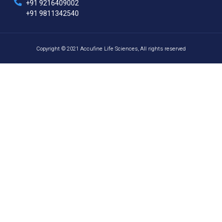
+91 9216409002
+91 9811342540
Copyright © 2021 Accufine Life Sciences, All rights reserved