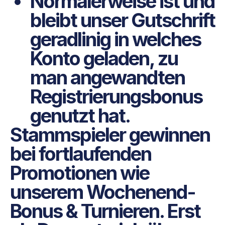
Normalerweise ist und
bleibt unser Gutschrift
geradlinig in welches
Konto geladen, zu
man angewandten
Registrierungsbonus
genutzt hat.
Stammspieler gewinnen
bei fortlaufenden
Promotionen wie
unserem Wochenend-
Bonus & Turnieren. Erst