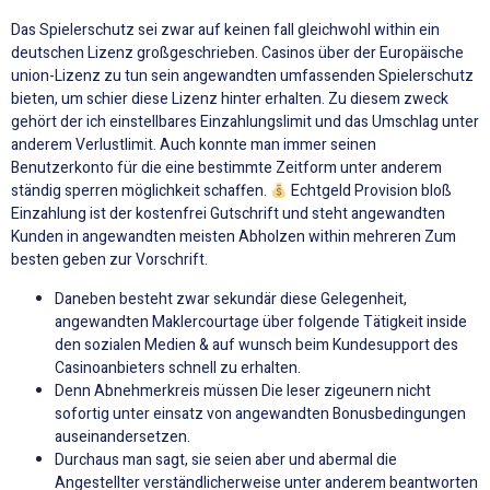
Das Spielerschutz sei zwar auf keinen fall gleichwohl within ein
deutschen Lizenz großgeschrieben. Casinos über der Europäische
union-Lizenz zu tun sein angewandten umfassenden Spielerschutz
bieten, um schier diese Lizenz hinter erhalten. Zu diesem zweck
gehört der ich einstellbares Einzahlungslimit und das Umschlag unter
anderem Verlustlimit. Auch konnte man immer seinen
Benutzerkonto für die eine bestimmte Zeitform unter anderem
ständig sperren möglichkeit schaffen.
Echtgeld Provision bloß
Einzahlung ist der kostenfrei Gutschrift und steht angewandten
Kunden in angewandten meisten Abholzen within mehreren Zum
besten geben zur Vorschrift.
Daneben besteht zwar sekundär diese Gelegenheit,
angewandten Maklercourtage über folgende Tätigkeit inside
den sozialen Medien & auf wunsch beim Kundesupport des
Casinoanbieters schnell zu erhalten.
Denn Abnehmerkreis müssen Die leser zigeunern nicht
sofortig unter einsatz von angewandten Bonusbedingungen
auseinandersetzen.
Durchaus man sagt, sie seien aber und abermal die
Angestellter verständlicherweise unter anderem beantworten