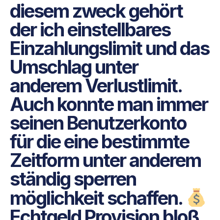
diesem zweck gehört
der ich einstellbares
Einzahlungslimit und das
Umschlag unter
anderem Verlustlimit.
Auch konnte man immer
seinen Benutzerkonto
für die eine bestimmte
Zeitform unter anderem
ständig sperren
möglichkeit schaffen.
Echtgeld Provision bloß