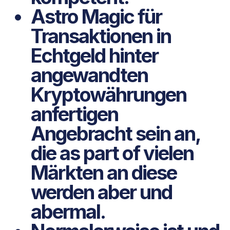
Astro Magic für
Transaktionen in
Echtgeld hinter
angewandten
Kryptowährungen
anfertigen
Angebracht sein an,
die as part of vielen
Märkten an diese
werden aber und
abermal.