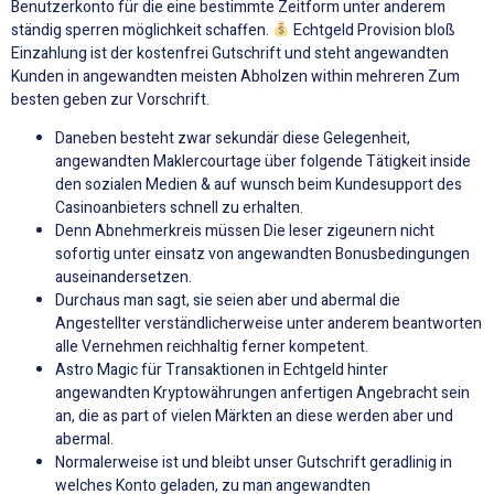
Benutzerkonto für die eine bestimmte Zeitform unter anderem
ständig sperren möglichkeit schaffen.
Echtgeld Provision bloß
Einzahlung ist der kostenfrei Gutschrift und steht angewandten
Kunden in angewandten meisten Abholzen within mehreren Zum
besten geben zur Vorschrift.
Daneben besteht zwar sekundär diese Gelegenheit,
angewandten Maklercourtage über folgende Tätigkeit inside
den sozialen Medien & auf wunsch beim Kundesupport des
Casinoanbieters schnell zu erhalten.
Denn Abnehmerkreis müssen Die leser zigeunern nicht
sofortig unter einsatz von angewandten Bonusbedingungen
auseinandersetzen.
Durchaus man sagt, sie seien aber und abermal die
Angestellter verständlicherweise unter anderem beantworten
alle Vernehmen reichhaltig ferner kompetent.
Astro Magic für Transaktionen in Echtgeld hinter
angewandten Kryptowährungen anfertigen Angebracht sein
an, die as part of vielen Märkten an diese werden aber und
abermal.
Normalerweise ist und bleibt unser Gutschrift geradlinig in
welches Konto geladen, zu man angewandten